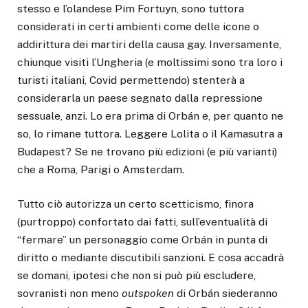
stesso e l’olandese Pim Fortuyn, sono tuttora
considerati in certi ambienti come delle icone o
addirittura dei martiri della causa gay. Inversamente,
chiunque visiti l’Ungheria (e moltissimi sono tra loro i
turisti italiani, Covid permettendo) stenterà a
considerarla un paese segnato dalla repressione
sessuale, anzi. Lo era prima di Orbán e, per quanto ne
so, lo rimane tuttora. Leggere Lolita o il Kamasutra a
Budapest? Se ne trovano più edizioni (e più varianti)
che a Roma, Parigi o Amsterdam.
Tutto ciò autorizza un certo scetticismo, finora
(purtroppo) confortato dai fatti, sull’eventualità di
“fermare” un personaggio come Orbán in punta di
diritto o mediante discutibili sanzioni. E cosa accadrà
se domani, ipotesi che non si può più escludere,
sovranisti non meno
outspoken
di Orbán siederanno