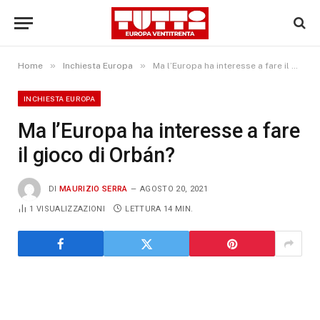
»
»
Home
Inchiesta Europa
Ma l’Europa ha interesse a fare il gioco di Orbán?
INCHIESTA EUROPA
Ma l’Europa ha interesse a fare
il gioco di Orbán?
DI
MAURIZIO SERRA
AGOSTO 20, 2021
1
VISUALIZZAZIONI
LETTURA 14 MIN.