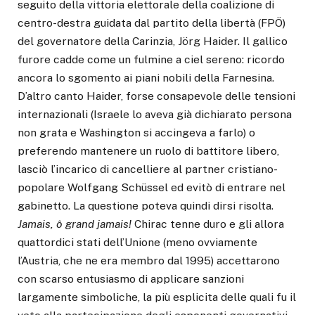
seguito della vittoria elettorale della coalizione di
centro-destra guidata dal partito della libertà (FPÖ)
del governatore della Carinzia, Jörg Haider. Il gallico
furore cadde come un fulmine a ciel sereno: ricordo
ancora lo sgomento ai piani nobili della Farnesina.
D’altro canto Haider, forse consapevole delle tensioni
internazionali (Israele lo aveva già dichiarato persona
non grata e Washington si accingeva a farlo) o
preferendo mantenere un ruolo di battitore libero,
lasciò l’incarico di cancelliere al partner cristiano-
popolare Wolfgang Schüssel ed evitò di entrare nel
gabinetto. La questione poteva quindi dirsi risolta.
Jamais, ô grand jamais!
Chirac tenne duro e gli allora
quattordici stati dell’Unione (meno ovviamente
l’Austria, che ne era membro dal 1995) accettarono
con scarso entusiasmo di applicare sanzioni
largamente simboliche, la più esplicita delle quali fu il