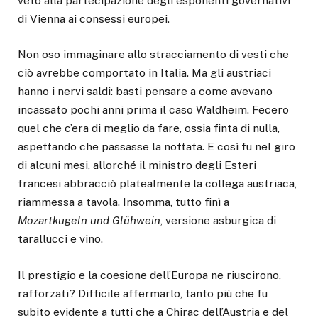
veto alla partecipazione degli esponenti governativi
di Vienna ai consessi europei.
Non oso immaginare allo stracciamento di vesti che
ciò avrebbe comportato in Italia. Ma gli austriaci
hanno i nervi saldi: basti pensare a come avevano
incassato pochi anni prima il caso Waldheim. Fecero
quel che c’era di meglio da fare, ossia finta di nulla,
aspettando che passasse la nottata. E così fu nel giro
di alcuni mesi, allorché il ministro degli Esteri
francesi abbracciò platealmente la collega austriaca,
riammessa a tavola. Insomma, tutto finì a
Mozartkugeln und Glühwein
, versione asburgica di
tarallucci e vino.
Il prestigio e la coesione dell’Europa ne riuscirono,
rafforzati? Difficile affermarlo, tanto più che fu
subito evidente a tutti che a Chirac dell’Austria e del