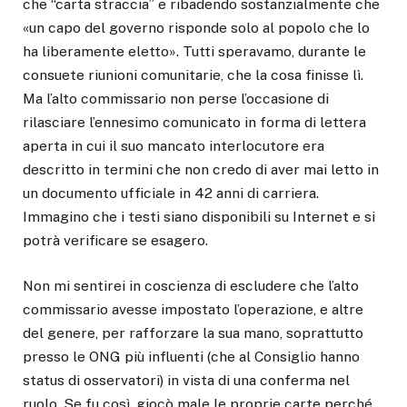
che “carta straccia” e ribadendo sostanzialmente che
«un capo del governo risponde solo al popolo che lo
ha liberamente eletto». Tutti speravamo, durante le
consuete riunioni comunitarie, che la cosa finisse lì.
Ma l’alto commissario non perse l’occasione di
rilasciare l’ennesimo comunicato in forma di lettera
aperta in cui il suo mancato interlocutore era
descritto in termini che non credo di aver mai letto in
un documento ufficiale in 42 anni di carriera.
Immagino che i testi siano disponibili su Internet e si
potrà verificare se esagero.
Non mi sentirei in coscienza di escludere che l’alto
commissario avesse impostato l’operazione, e altre
del genere, per rafforzare la sua mano, soprattutto
presso le ONG più influenti (che al Consiglio hanno
status di osservatori) in vista di una conferma nel
ruolo. Se fu così, giocò male le proprie carte perché