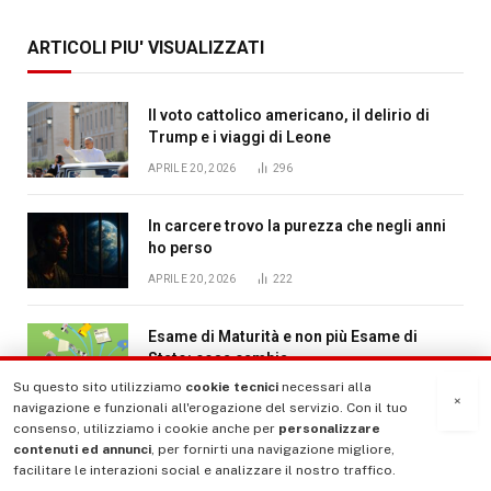
ARTICOLI PIU' VISUALIZZATI
Il voto cattolico americano, il delirio di
Trump e i viaggi di Leone
APRILE 20, 2026
296
In carcere trovo la purezza che negli anni
ho perso
APRILE 20, 2026
222
Esame di Maturità e non più Esame di
Stato: cosa cambia
Su questo sito utilizziamo
cookie tecnici
necessari alla
SETTEMBRE 20, 2025
196
×
navigazione e funzionali all'erogazione del servizio. Con il tuo
consenso, utilizziamo i cookie anche per
personalizzare
Il caso Roggero e il rischio di trasformare
contenuti ed annunci
, per fornirti una navigazione migliore,
il trauma in archetipo
facilitare le interazioni social e analizzare il nostro traffico.