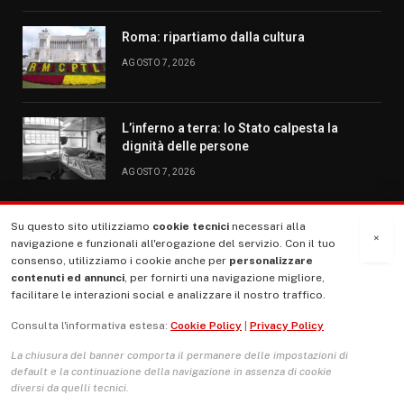
Roma: ripartiamo dalla cultura
AGOSTO 7, 2026
L’inferno a terra: lo Stato calpesta la
dignità delle persone
AGOSTO 7, 2026
Su questo sito utilizziamo
cookie tecnici
necessari alla
MENU
×
navigazione e funzionali all'erogazione del servizio. Con il tuo
consenso, utilizziamo i cookie anche per
personalizzare
contenuti ed annunci
, per fornirti una navigazione migliore,
La Nostra Storia
facilitare le interazioni social e analizzare il nostro traffico.
La governance del sito giornale TUTTI Europa ventitrenta
Consulta l'informativa estesa:
Cookie Policy
|
Privacy Policy
Comitato promotore
La chiusura del banner comporta il permanere delle impostazioni di
Le Copertine
default e la continuazione della navigazione in assenza di cookie
diversi da quelli tecnici.
L’Associazione