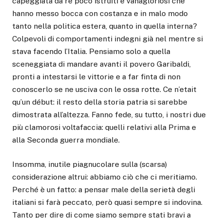
capeggiata da re poco istruiti e vanagloriosi che
hanno messo bocca con costanza e in malo modo
tanto nella politica estera, quanto in quella interna?
Colpevoli di comportamenti indegni già nel mentre si
stava facendo l’Italia. Pensiamo solo a quella
sceneggiata di mandare avanti il povero Garibaldi,
pronti a intestarsi le vittorie e a far finta di non
conoscerlo se ne usciva con le ossa rotte. Ce n’etait
qu’un début: il resto della storia patria si sarebbe
dimostrata all’altezza. Fanno fede, su tutto, i nostri due
più clamorosi voltafaccia: quelli relativi alla Prima e
alla Seconda guerra mondiale.
Insomma, inutile piagnucolare sulla (scarsa)
considerazione altrui: abbiamo ciò che ci meritiamo.
Perché è un fatto: a pensar male della serietà degli
italiani si farà peccato, però quasi sempre si indovina.
Tanto per dire di come siamo sempre stati bravi a