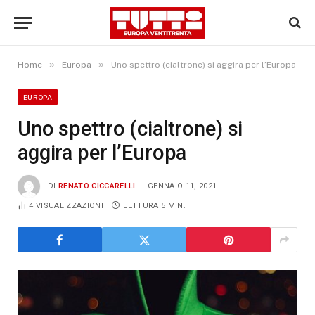
»
»
Home
Europa
Uno spettro (cialtrone) si aggira per l’Europa
EUROPA
Uno spettro (cialtrone) si
aggira per l’Europa
DI
RENATO CICCARELLI
GENNAIO 11, 2021
4
VISUALIZZAZIONI
LETTURA 5 MIN.