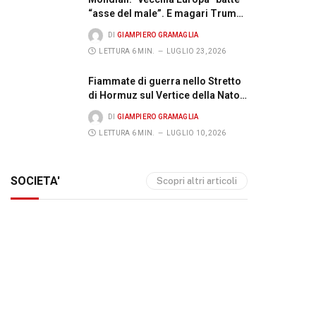
“asse del male”. E magari Trump
ci libera pure di Infantino
DI
GIAMPIERO GRAMAGLIA
LETTURA 6 MIN.
LUGLIO 23, 2026
Fiammate di guerra nello Stretto
di Hormuz sul Vertice della Nato,
dove Trump e gli europei non
DI
GIAMPIERO GRAMAGLIA
rompono e confermano il
LETTURA 6 MIN.
LUGLIO 10, 2026
sostegno all’Ucraina
SOCIETA'
Scopri altri articoli
LUGLIO 27, 2026
LUGLIO
UE: è braccio di ferro sugli ETS, preoccupazioni per
Nazio
famiglie e imprese
Fabbr
DI
GAETANO PERGAMO
LETTURA 6 MIN.
D