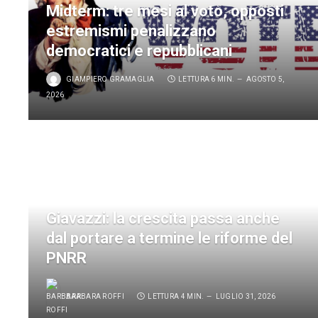
Midterm: tre mesi al voto, opposti
estremismi penalizzano
democratici e repubblicani
GIAMPIERO GRAMAGLIA
LETTURA 6 MIN.
AGOSTO 5,
2026
Giavazzi: la crescita passa anche
dal portare a termine le riforme del
PNRR
BARBARA ROFFI
LETTURA 4 MIN.
LUGLIO 31, 2026