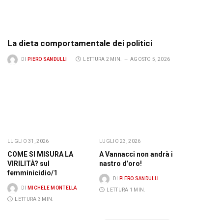
La dieta comportamentale dei politici
DI
PIERO SANDULLI
LETTURA 2 MIN.
AGOSTO 5, 2026
LUGLIO 31, 2026
LUGLIO 23, 2026
LUGLIO 23,
COME SI MISURA LA
A Vannacci non andrà il
Sulla cac
VIRILITÀ? sul
nastro d’oro!
mirano. 
femminicidio/1
centra il
DI
PIERO SANDULLI
DI
MICHELE MONTELLA
DI
AL
LETTURA 1 MIN.
LETTURA 3 MIN.
LETTURA