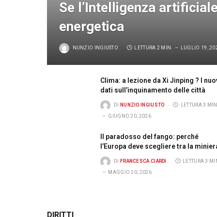
Se l’Intelligenza artificial
energetica
NUNZIO INGIUSTO
LETTURA 2 MIN.
LUGLIO 19, 20
Clima: a lezione da Xi Jinping ? I nuo
dati sull’inquinamento delle città
DI
NUNZIO INGIUSTO
LETTURA 3 MIN
GIUGNO 20, 2026
Il paradosso del fango: perché
l’Europa deve scegliere tra la minier
il tramonto
DI
FRANCESCA CIARDI
LETTURA 3 MI
MAGGIO 20, 2026
DIRITTI