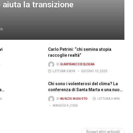
e aiuta la transizione
26
vi
Carlo Petrini: “chi semina utopia
raccoglie realtà”
.
DI
GIANFRANCO BOLOGNA
LETTURA 6 MIN.
GIUGNO 10, 2026
Chi sono i volenterosi del clima? La
a e
conferenza di Santa Marta e una nuova
via in costruzione
N.
DI
NUNZIO INGIUSTO
LETTURA 3 MIN.
MAGGIO 4, 2026
Scopri altri articoli