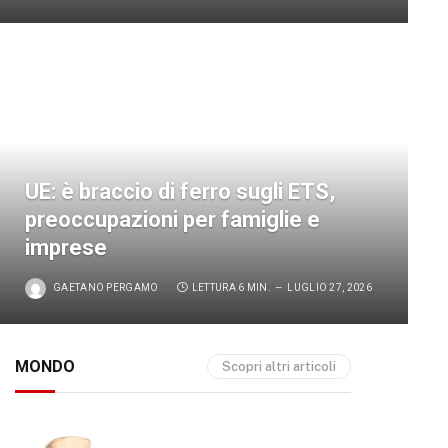
UE: è braccio di ferro sugli ETS,
preoccupazioni per famiglie e
imprese
GAETANO PERGAMO
LETTURA 6 MIN.
LUGLIO 27, 2026
MONDO
Scopri altri articoli