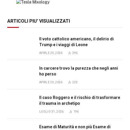
ARTICOLI PIU' VISUALIZZATI
Il voto cattolico americano, il delirio di
Trump e i viaggi di Leone
APRILE 20, 2026
296
In carcere trovo la purezza che negli anni
ho perso
APRILE 20, 2026
223
Il caso Roggero e il rischio di trasformare
il trauma in archetipo
LUGLIO 31, 2026
196
Esame di Maturità e non più Esame di