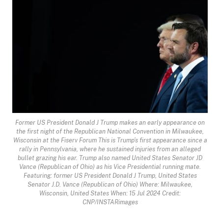
Former US President Donald J Trump makes an early appearance on
the first night of the Republican National Convention in Milwaukee,
Wisconsin at the Fiserv Forum This is Trump’s first appearance since a
rally in Pennsylvania, where he sustained injuries from an alleged
bullet grazing his ear. Trump also named United States Senator JD
Vance (Republican of Ohio) as his Vice Presidential running mate.
Featuring: former US President Donald J Trump, United States
Senator J.D. Vance (Republican of Ohio) Where: Milwaukee,
Wisconsin, United States When: 15 Jul 2024 Credit:
CNP/INSTARimages