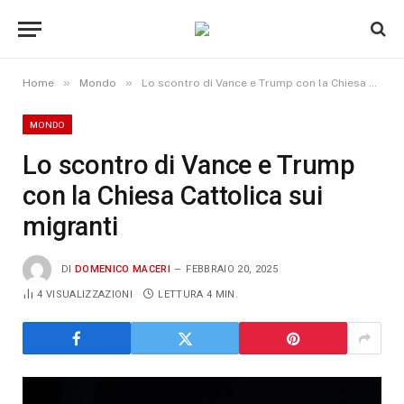
»
»
Home
Mondo
Lo scontro di Vance e Trump con la Chiesa Cattolica sui migranti
MONDO
Lo scontro di Vance e Trump
con la Chiesa Cattolica sui
migranti
DI
DOMENICO MACERI
FEBBRAIO 20, 2025
4
VISUALIZZAZIONI
LETTURA 4 MIN.