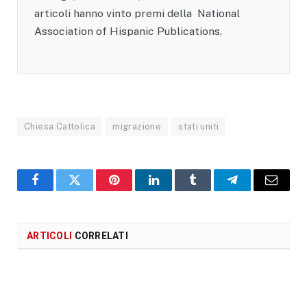
articoli hanno vinto premi della National
Association of Hispanic Publications.
Chiesa Cattolica
migrazione
stati uniti
Facebook
X
Pinterest
LinkedIn
Tumblr
Telegram
Email
ARTICOLI
CORRELATI