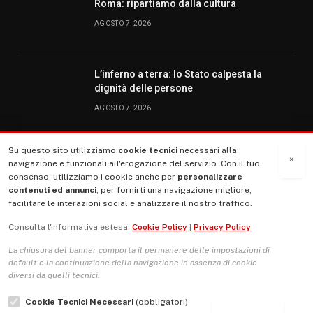
Roma: ripartiamo dalla cultura
AGOSTO 7, 2026
L’inferno a terra: lo Stato calpesta la
dignità delle persone
AGOSTO 7, 2026
Su questo sito utilizziamo
cookie tecnici
necessari alla
MENU
×
navigazione e funzionali all'erogazione del servizio. Con il tuo
consenso, utilizziamo i cookie anche per
personalizzare
contenuti ed annunci
, per fornirti una navigazione migliore,
La Nostra Storia
facilitare le interazioni social e analizzare il nostro traffico.
La governance del sito giornale TUTTI Europa ventitrenta
Consulta l'informativa estesa:
Cookie Policy
|
Privacy Policy
Comitato promotore
La chiusura del banner comporta il permanere delle impostazioni di
Le Copertine
default e la continuazione della navigazione in assenza di cookie
diversi da quelli tecnici.
L’Associazione
Cookie Tecnici Necessari
(obbligatori)
Indirizzo Socio Politico Culturale