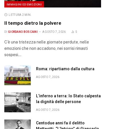
IMMAGINI ED EMOZIONI
LETTURA 2 MIN.
Il tempo dietro la polvere
DI
GIORDANO BOSCAINI
AGOSTO 7, 2026
5
C’è una tristezza nelle giornate perdute, nelle
emozioni che non accadono, nei sorrisi rimasti
sospesi…
Roma: ripartiamo dalla cultura
AGOSTO 7, 2026
L’inferno a terra: lo Stato calpesta
la dignità delle persone
AGOSTO 7, 2026
Centodue anni fa il delitto
Matteotti. “L’Intrigo” di Giancarlo