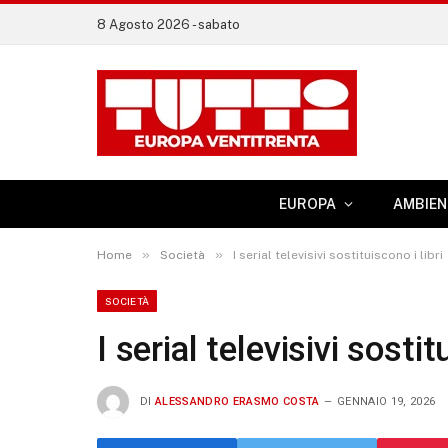
8 Agosto 2026 - sabato
EUROPA
AMBIEN
»
»
Home
Società
I serial televisivi sostituiscono i libri
SOCIETÀ
I serial televisivi sostit
DI
ALESSANDRO ERASMO COSTA
GENNAIO 19, 2026