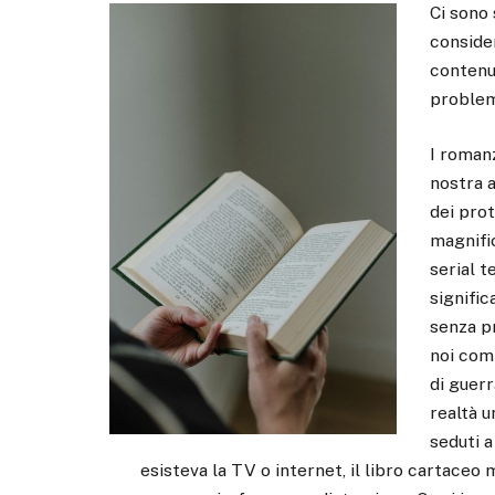
Ci sono 
consider
contenut
problem
I romanz
nostra a
dei prot
magnifi
serial t
signifi
senza p
noi com
di guerr
realtà 
seduti a
esisteva la TV o internet, il libro cartaceo