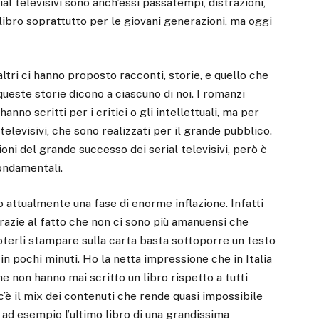
al televisivi sono anch’essi passatempi, distrazioni,
libro soprattutto per le giovani generazioni, ma oggi
ltri ci hanno proposto racconti, storie, e quello che
queste storie dicono a ciascuno di noi. I romanzi
anno scritti per i critici o gli intellettuali, ma per
televisivi, che sono realizzati per il grande pubblico.
oni del grande successo dei serial televisivi, però è
fondamentali.
no attualmente una fase di enorme inflazione. Infatti
 grazie al fatto che non ci sono più amanuensi che
poterli stampare sulla carta basta sottoporre un testo
n pochi minuti. Ho la netta impressione che in Italia
 non hanno mai scritto un libro rispetto a tutti
c’è il mix dei contenuti che rende quasi impossibile
 ad esempio l’ultimo libro di una grandissima