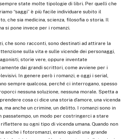
sempre state molte tipologie di libri. Per quelli che
iamo “saggi” è più facile individuare subito il
o, che sia medicina, scienza, filosofia o storia. Il
a si pone invece per i romanzi.
i, che sono racconti, sono destinati ad attirare la
ttenzione sulla vita e sulle vicende dei personaggi,
agonisti, storie vere, oppure inventate
camente dai grandi scrittori, come avviene per i
elevisivi. In genere però i romanzi, e oggi i serial,
cano sempre qualcosa, perché ci interrogano, spesso
roporci nessuna soluzione, nessuna morale. Spetta a
prendere cosa ci dice una storia d’amore, una vicenda
a, ma anche un crimine, un delitto. I romanzi sono in
un passatempo, un modo per costringerci a stare
 riflettere su ogni tipo di vicenda umana. Quando non
 ma anche i fotoromanzi, erano quindi una grande