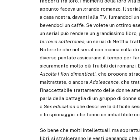
rapporti fra loro, i momenti della loro vita 
appunto faceva un grande romanzo. Il serial
a casa nostra, davanti alla TV, fumandoci un
bevendoci un caffè. Se volete un ottimo e
un serial può rendere un grandissimo libro,
ferrovia sotterranea
, un serial di Netflix t
Noterete che nel serial non manca nulla di q
diverse puntate assicurano il tempo per farlo
sicuramente molto più fruibili dei romanzi.
Ascolta i fiori dimenticati,
che propone strao
maltrattate, o ancora
Adolescence
, che tra
l’inaccettabile trattamento delle donne ame
parla della battaglia di un gruppo di donne 
o
Sex education
che descrive la difficile sess
o lo spionaggio, che fanno un imbattibile conc
So bene che molti intellettuali, ma soprattut
libri, si stralceranno le vesti pensando che i 