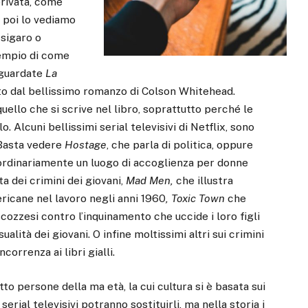
privata, come
 poi lo vediamo
 sigaro o
sempio di come
 guardate
La
ratto dal bellissimo romanzo di Colson Whitehead.
uello che si scrive nel libro, soprattutto perché le
. Alcuni bellissimi serial televisivi di Netflix, sono
 Basta vedere
Hostage
, che parla di politica, oppure
rdinariamente un luogo di accoglienza per donne
tta dei crimini dei giovani,
Mad Men,
che illustra
ricane nel lavoro negli anni 1960
, Toxic Town
che
scozzesi contro l’inquinamento che uccide i loro figli
ualità dei giovani. O infine moltissimi altri sui crimini
orrenza ai libri gialli.
to persone della ma età, la cui cultura si è basata sui
serial televisivi potranno sostituirli, ma nella storia i