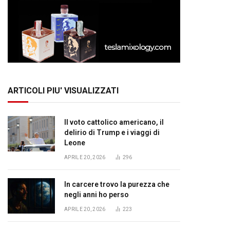
ARTICOLI PIU' VISUALIZZATI
Il voto cattolico americano, il
delirio di Trump e i viaggi di
Leone
APRILE 20, 2026
296
In carcere trovo la purezza che
negli anni ho perso
APRILE 20, 2026
223