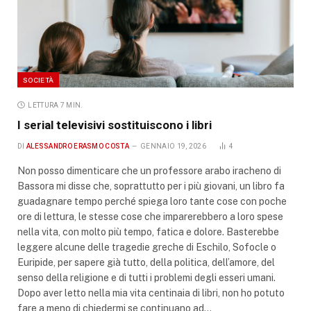
SOCIETÀ
LETTURA 7 MIN.
I serial televisivi sostituiscono i libri
DI
ALESSANDRO ERASMO COSTA
GENNAIO 19, 2026
4
Non posso dimenticare che un professore arabo iracheno di
Bassora mi disse che, soprattutto per i più giovani, un libro fa
guadagnare tempo perché spiega loro tante cose con poche
ore di lettura, le stesse cose che imparerebbero a loro spese
nella vita, con molto più tempo, fatica e dolore. Basterebbe
leggere alcune delle tragedie greche di Eschilo, Sofocle o
Euripide, per sapere già tutto, della politica, dell’amore, del
senso della religione e di tutti i problemi degli esseri umani.
Dopo aver letto nella mia vita centinaia di libri, non ho potuto
fare a meno di chiedermi se continuano ad…