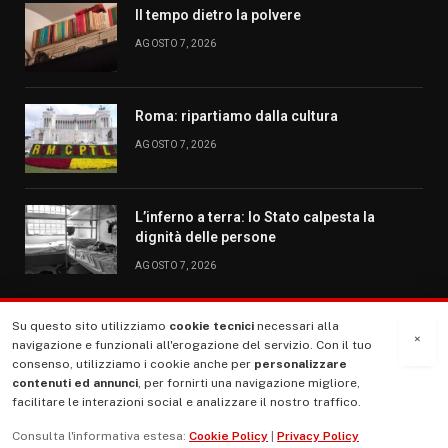
Il tempo dietro la polvere
AGOSTO 7, 2026
Roma: ripartiamo dalla cultura
AGOSTO 7, 2026
L’inferno a terra: lo Stato calpesta la
dignità delle persone
AGOSTO 7, 2026
Su questo sito utilizziamo
cookie tecnici
necessari alla
MENU
×
navigazione e funzionali all'erogazione del servizio. Con il tuo
consenso, utilizziamo i cookie anche per
personalizzare
contenuti ed annunci
, per fornirti una navigazione migliore,
La Nostra Storia
facilitare le interazioni social e analizzare il nostro traffico.
La governance del sito giornale TUTTI Europa ventitrenta
Consulta l'informativa estesa:
Cookie Policy
|
Privacy Policy