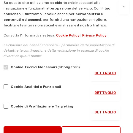
Su questo sito utilizziamo
cookie tecnici
necessari alla
MENU
×
navigazione e funzionali all'erogazione del servizio. Con il tuo
consenso, utilizziamo i cookie anche per
personalizzare
contenuti ed annunci
, per fornirti una navigazione migliore,
La Nostra Storia
facilitare le interazioni social e analizzare il nostro traffico.
La governance del sito giornale TUTTI Europa ventitrenta
Consulta l'informativa estesa:
Cookie Policy
|
Privacy Policy
Comitato promotore
La chiusura del banner comporta il permanere delle impostazioni di
Le Copertine
default e la continuazione della navigazione in assenza di cookie
diversi da quelli tecnici.
L’Associazione
Cookie Tecnici Necessari
(obbligatori)
Indirizzo Socio Politico Culturale
DETTAGLIO
Cambio di passo
Cookie Analitici e Funzionali
Guida per le autrici e gli autori
DETTAGLIO
Contatti
Cookie di Profilazione e Targeting
DETTAGLIO
Associazione Tutti Europa ventitrenta © 2026 P.IVA: