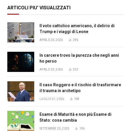
ARTICOLI PIU' VISUALIZZATI
Il voto cattolico americano, il delirio di
Trump e i viaggi di Leone
APRILE 20, 2026
296
In carcere trovo la purezza che negli anni
ho perso
APRILE 20, 2026
223
Il caso Roggero e il rischio di trasformare
il trauma in archetipo
LUGLIO 31, 2026
198
Esame di Maturità e non più Esame di
Stato: cosa cambia
SETTEMBRE 20, 2025
196