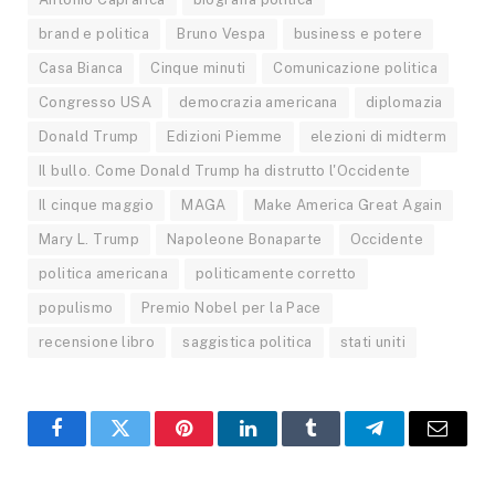
brand e politica
Bruno Vespa
business e potere
Casa Bianca
Cinque minuti
Comunicazione politica
Congresso USA
democrazia americana
diplomazia
Donald Trump
Edizioni Piemme
elezioni di midterm
Il bullo. Come Donald Trump ha distrutto l'Occidente
Il cinque maggio
MAGA
Make America Great Again
Mary L. Trump
Napoleone Bonaparte
Occidente
politica americana
politicamente corretto
populismo
Premio Nobel per la Pace
recensione libro
saggistica politica
stati uniti
Facebook
X
Pinterest
LinkedIn
Tumblr
Telegram
Email