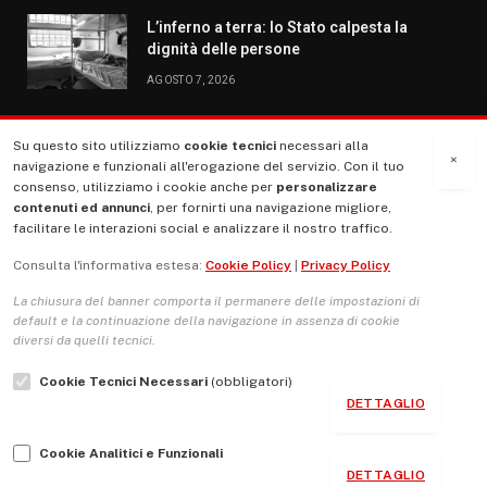
L’inferno a terra: lo Stato calpesta la
dignità delle persone
AGOSTO 7, 2026
Su questo sito utilizziamo
cookie tecnici
necessari alla
MENU
×
navigazione e funzionali all'erogazione del servizio. Con il tuo
consenso, utilizziamo i cookie anche per
personalizzare
contenuti ed annunci
, per fornirti una navigazione migliore,
La Nostra Storia
facilitare le interazioni social e analizzare il nostro traffico.
La governance del sito giornale TUTTI Europa ventitrenta
Consulta l'informativa estesa:
Cookie Policy
|
Privacy Policy
Comitato promotore
La chiusura del banner comporta il permanere delle impostazioni di
Le Copertine
default e la continuazione della navigazione in assenza di cookie
diversi da quelli tecnici.
L’Associazione
Cookie Tecnici Necessari
(obbligatori)
Indirizzo Socio Politico Culturale
DETTAGLIO
Cambio di passo
Cookie Analitici e Funzionali
Guida per le autrici e gli autori
DETTAGLIO