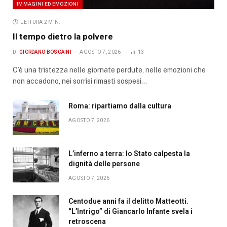
IMMAGINI ED EMOZIONI
LETTURA 2 MIN.
Il tempo dietro la polvere
DI
GIORDANO BOSCAINI
AGOSTO 7, 2026
13
C’è una tristezza nelle giornate perdute, nelle emozioni che
non accadono, nei sorrisi rimasti sospesi…
Roma: ripartiamo dalla cultura
AGOSTO 7, 2026
L’inferno a terra: lo Stato calpesta la
dignità delle persone
AGOSTO 7, 2026
Centodue anni fa il delitto Matteotti.
“L’Intrigo” di Giancarlo Infante svela i
retroscena