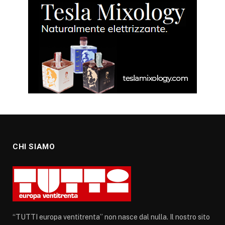
CHI SIAMO
“TUTTI europa ventitrenta” non nasce dal nulla. Il nostro sito