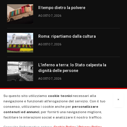
Il tempo dietro la polvere
AGOSTO 7, 2026
Roma: ripartiamo dalla cultura
AGOSTO 7, 2026
L’inferno a terra: lo Stato calpesta la
dignità delle persone
AGOSTO 7, 2026
Su questo sito utilizziamo
cookie tecnici
necessari alla
MENU
×
navigazione e funzionali all'erogazione del servizio. Con il tuo
consenso, utilizziamo i cookie anche per
personalizzare
contenuti ed annunci
, per fornirti una navigazione migliore,
La Nostra Storia
facilitare le interazioni social e analizzare il nostro traffico.
La governance del sito giornale TUTTI Europa ventitrenta