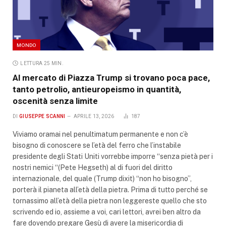
MONDO
LETTURA 25 MIN.
Al mercato di Piazza Trump si trovano poca pace,
tanto petrolio, antieuropeismo in quantità,
oscenità senza limite
DI
GIUSEPPE SCANNI
APRILE 13, 2026
187
Viviamo oramai nel penultimatum permanente e non c’è
bisogno di conoscere se l’età del ferro che l’instabile
presidente degli Stati Uniti vorrebbe imporre “senza pietà per i
nostri nemici “(Pete Hegseth) al di fuori del diritto
internazionale, del quale (Trump dixit) “non ho bisogno”,
porterà il pianeta all’età della pietra. Prima di tutto perché se
tornassimo all’età della pietra non leggereste quello che sto
scrivendo ed io, assieme a voi, cari lettori, avrei ben altro da
fare dovendo pregare Gesù di avere la misericordia di