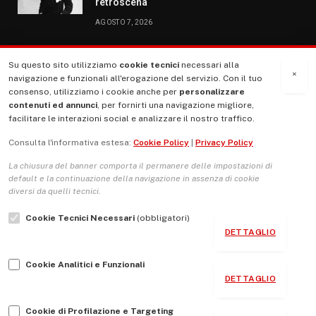
retroscena
AGOSTO 7, 2026
Su questo sito utilizziamo
cookie tecnici
necessari alla
MENU
×
navigazione e funzionali all'erogazione del servizio. Con il tuo
consenso, utilizziamo i cookie anche per
personalizzare
contenuti ed annunci
, per fornirti una navigazione migliore,
La Nostra Storia
facilitare le interazioni social e analizzare il nostro traffico.
La governance del sito giornale TUTTI Europa ventitrenta
Consulta l'informativa estesa:
Cookie Policy
|
Privacy Policy
Comitato promotore
La chiusura del banner comporta il permanere delle impostazioni di
Le Copertine
default e la continuazione della navigazione in assenza di cookie
diversi da quelli tecnici.
L’Associazione
Cookie Tecnici Necessari
(obbligatori)
Indirizzo Socio Politico Culturale
DETTAGLIO
Cambio di passo
Cookie Analitici e Funzionali
Guida per le autrici e gli autori
DETTAGLIO
Contatti
Cookie di Profilazione e Targeting