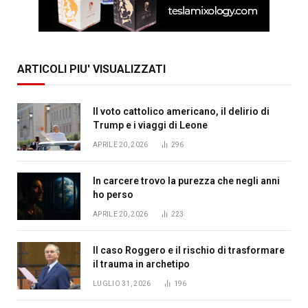
ARTICOLI PIU' VISUALIZZATI
Il voto cattolico americano, il delirio di
Trump e i viaggi di Leone
APRILE 20, 2026
296
In carcere trovo la purezza che negli anni
ho perso
APRILE 20, 2026
223
Il caso Roggero e il rischio di trasformare
il trauma in archetipo
LUGLIO 31, 2026
196