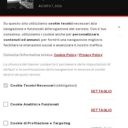
AGOSTO 7, 2026
Su questo sito utilizziamo
cookie tecnici
necessari alla
MENU
×
navigazione e funzionali all'erogazione del servizio. Con il tuo
consenso, utilizziamo i cookie anche per
personalizzare
contenuti ed annunci
, per fornirti una navigazione migliore,
La Nostra Storia
facilitare le interazioni social e analizzare il nostro traffico.
La governance del sito giornale TUTTI Europa ventitrenta
Consulta l'informativa estesa:
Cookie Policy
|
Privacy Policy
Comitato promotore
La chiusura del banner comporta il permanere delle impostazioni di
Le Copertine
default e la continuazione della navigazione in assenza di cookie
diversi da quelli tecnici.
L’Associazione
Cookie Tecnici Necessari
(obbligatori)
Indirizzo Socio Politico Culturale
DETTAGLIO
Cambio di passo
Cookie Analitici e Funzionali
Guida per le autrici e gli autori
DETTAGLIO
Contatti
Cookie di Profilazione e Targeting