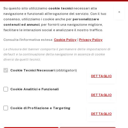
Su questo sito utilizziamo
cookie tecnici
necessari alla
MENU
×
navigazione e funzionali all'erogazione del servizio. Con il tuo
consenso, utilizziamo i cookie anche per
personalizzare
contenuti ed annunci
, per fornirti una navigazione migliore,
La Nostra Storia
facilitare le interazioni social e analizzare il nostro traffico.
La governance del sito giornale TUTTI Europa ventitrenta
Consulta l'informativa estesa:
Cookie Policy
|
Privacy Policy
Comitato promotore
La chiusura del banner comporta il permanere delle impostazioni di
Le Copertine
default e la continuazione della navigazione in assenza di cookie
diversi da quelli tecnici.
L’Associazione
Cookie Tecnici Necessari
(obbligatori)
Indirizzo Socio Politico Culturale
DETTAGLIO
Cambio di passo
Cookie Analitici e Funzionali
Guida per le autrici e gli autori
DETTAGLIO
Contatti
Cookie di Profilazione e Targeting
DETTAGLIO