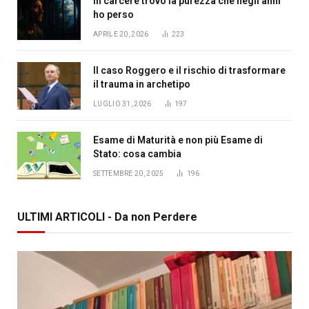
In carcere trovo la purezza che negli anni
ho perso
APRILE 20, 2026
223
Il caso Roggero e il rischio di trasformare
il trauma in archetipo
LUGLIO 31, 2026
197
Esame di Maturità e non più Esame di
Stato: cosa cambia
SETTEMBRE 20, 2025
196
ULTIMI ARTICOLI - Da non Perdere