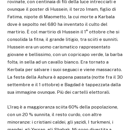
rovinate, con centinaia di fili della luce intrecciati e
ovunque il poster di Hussein, il terzo Imam, figlio di
Fatima, nipote di Maometto, la cui morte a Karbala
dove è sepolto nel 680 ha inventato il culto del
martirio. È col martirio di Hussein il 1° ottobre che si
consolida la fitna, il grande litigio, tra sciiti e sunniti.
Hussein era un uomo carismatico rappresentato
giovane e bellissimo, con un copricapo verde, la barba
folta, in sella ad un cavallo bianco. Era tornato a
Kerbala per salvare i suoi seguaci e viene massacrato.
La festa della Ashura è appena passata (notte fra il 30
settembre e il 1 ottobre) e Bagdad è tappezzata dalla
sua immagine ovunque. Più dei cartelli elettorali.
L’Iraq è a maggioranza sciita 60% della popolazione,
con un 20 % sunnita, il resto curdo, con altre
minoranze: i cristiani caldei, gli yazidi, I turkmeni, i
mandei, gli Yarsan, gli Shabak. Mi sono divertita a