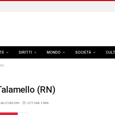
TE
DIRITTI
MONDO
SOCIETÀ
CUL
RN)
Talamello (RN)
UALIZZAZIONI
LETTURA 3 MIN.