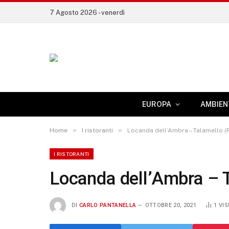
7 Agosto 2026 - venerdì
EUROPA
AMBIEN
»
»
Home
I ristoranti
Locanda dell’Ambra – Talamello (
I RISTORANTI
Locanda dell’Ambra – 
DI
CARLO PANTANELLA
OTTOBRE 20, 2021
1
VIS