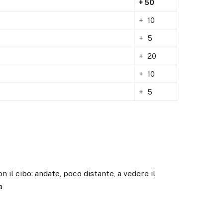
+ 50
+ 10
+ 5
+ 20
+ 10
+ 5
on il cibo: andate, poco distante, a vedere il
a