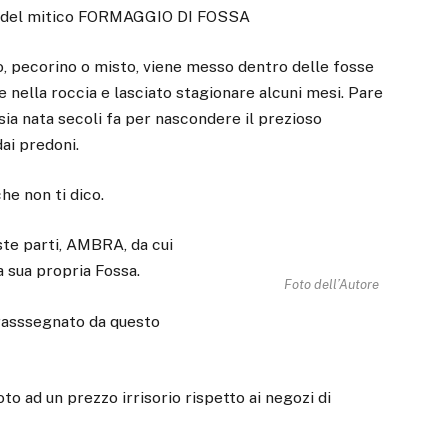
ia del mitico FORMAGGIO DI FOSSA
o, pecorino o misto, viene messo dentro delle fosse
e nella roccia e lasciato stagionare alcuni mesi. Pare
sia nata secoli fa per nascondere il prezioso
ai predoni.
he non ti dico.
ste parti, AMBRA, da cui
na sua propria Fossa.
Foto dell’Autore
trasssegnato da questo
o ad un prezzo irrisorio rispetto ai negozi di