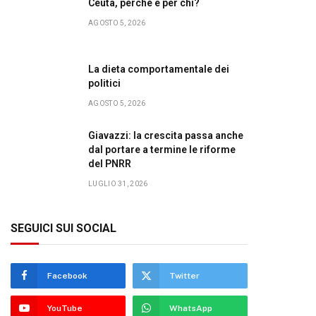
Ceuta, perché e per chi?
AGOSTO 5, 2026
La dieta comportamentale dei
politici
AGOSTO 5, 2026
Giavazzi: la crescita passa anche
dal portare a termine le riforme
del PNRR
LUGLIO 31, 2026
SEGUICI SUI SOCIAL
Facebook
Twitter
YouTube
WhatsApp