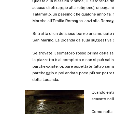
Questa è la classica “chicca”, il ristorante 
accuse di oltraggio alla religione), si paga n
Talamello, un paesino che qualche anno fa, ha
Marche all’Emilia Romagna, anzi alla Romag
Si tratta di un delizioso borgo arrampicato 
San Marino. La locanda dà sulla suggestiva 
Se trovate il semaforo rosso prima della sal
la piazzetta è al completo e non si può sali
parcheggiate, oppure aspettate l’altro sema
parcheggio e poi andate poco più su: potret
della Locanda.
Quando entra
scavato nell
Come nella r