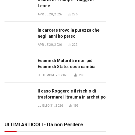
Leone
APRILE 20, 2026
296
In carcere trovo la purezza che
negli anni ho perso
APRILE 20, 2026
222
Esame di Maturità e non più
Esame di Stato: cosa cambia
SETTEMBRE 20, 2025
196
Il caso Roggero e il rischio di
trasformare il trauma in archetipo
LUGLIO 31, 2026
195
ULTIMI ARTICOLI - Da non Perdere