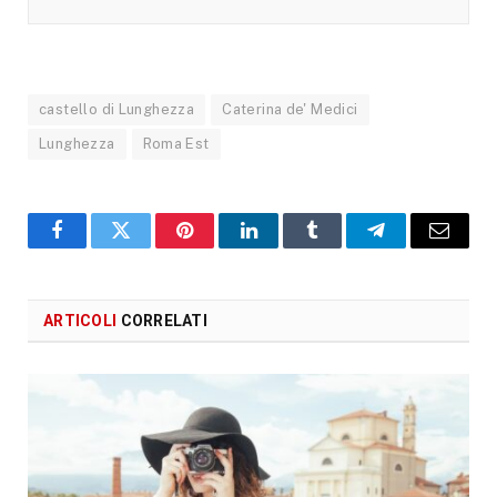
castello di Lunghezza
Caterina de' Medici
Lunghezza
Roma Est
Facebook
X
Pinterest
LinkedIn
Tumblr
Telegram
Email
ARTICOLI
CORRELATI