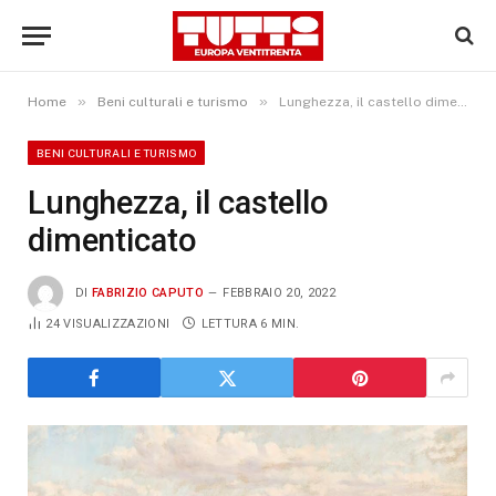
»
»
Home
Beni culturali e turismo
Lunghezza, il castello dimenticato
BENI CULTURALI E TURISMO
Lunghezza, il castello
dimenticato
DI
FABRIZIO CAPUTO
FEBBRAIO 20, 2022
24
VISUALIZZAZIONI
LETTURA 6 MIN.