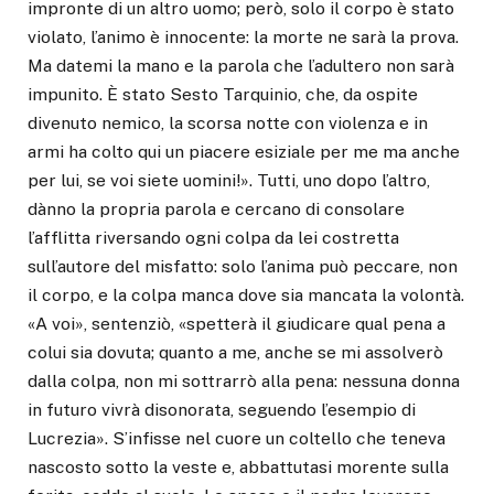
impronte di un altro uomo; però, solo il corpo è stato
violato, l’animo è innocente: la morte ne sarà la prova.
Ma datemi la mano e la parola che l’adultero non sarà
impunito. È stato Sesto Tarquinio, che, da ospite
divenuto nemico, la scorsa notte con violenza e in
armi ha colto qui un piacere esiziale per me ma anche
per lui, se voi siete uomini!». Tutti, uno dopo l’altro,
dànno la propria parola e cercano di consolare
l’afflitta riversando ogni colpa da lei costretta
sull’autore del misfatto: solo l’anima può peccare, non
il corpo, e la colpa manca dove sia mancata la volontà.
«A voi», sentenziò, «spetterà il giudicare qual pena a
colui sia dovuta; quanto a me, anche se mi assolverò
dalla colpa, non mi sottrarrò alla pena: nessuna donna
in futuro vivrà disonorata, seguendo l’esempio di
Lucrezia». S’infisse nel cuore un coltello che teneva
nascosto sotto la veste e, abbattutasi morente sulla