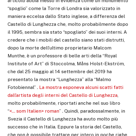
articolo abbia messo in evidenza come un monumento
“spoglio” come la Torre di Londra sia valorizzato in
maniera eccelsa dallo Stato inglese, a differenza del
Castello di Lunghezza che, molto probabilmente dopo
il 1995, sembra sia stato “spogliato” dei suoi interni. A
credere che i mobili del castello siano stati distrutti,
dopo la morte dell’ultimo proprietario Malcom
Munthe, è un professore di belle arti della “Royal
Institute of Art” di Stoccolma, Måns Holst-Ekström,
che dal 25 maggio al 14 settembre del 2019 ha
presentato la mostra “Lunghezza” alla “Malmo
Fotobiennal” .
La mostra esponeva alcuni scatti fatti
dall’artista degli interni del Castello di Lunghezza
,
molto probabilmente, riportati anche nel suo libro
“
<… som Italien> roman
” . Quindi, paradossalmente, in
Svezia il Castello di Lunghezza ha avuto molto più
successo che in Italia. Eppure la storia del Castello,
che non è possibile trattare per intero in poche righe,