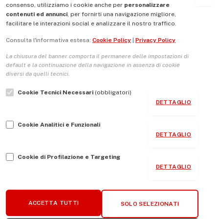
consenso, utilizziamo i cookie anche per
personalizzare
contenuti ed annunci
, per fornirti una navigazione migliore,
La Nostra Storia
facilitare le interazioni social e analizzare il nostro traffico.
La governance del sito giornale TUTTI Europa ventitrenta
Consulta l'informativa estesa:
Cookie Policy
|
Privacy Policy
Comitato promotore
La chiusura del banner comporta il permanere delle impostazioni di
Le Copertine
default e la continuazione della navigazione in assenza di cookie
diversi da quelli tecnici.
L’Associazione
Cookie Tecnici Necessari
(obbligatori)
Indirizzo Socio Politico Culturale
DETTAGLIO
Cambio di passo
Cookie Analitici e Funzionali
Guida per le autrici e gli autori
DETTAGLIO
Contatti
Cookie di Profilazione e Targeting
DETTAGLIO
Associazione Tutti Europa ventitrenta © 2026 P.IVA:
ACCETTA TUTTI
SOLO SELEZIONATI
96482850581 - Realizzazione Sito
KREATIVEROO
.