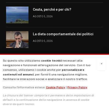
Ceuta, perché e per chi?
AGOSTO 5, 2026
La dieta comportamentale dei politici
AGOSTO 5, 2026
Su questo sito utilizziamo
cookie tecnici
necessari alla
MENU
×
navigazione e funzionali all'erogazione del servizio. Con il tuo
consenso, utilizziamo i cookie anche per
personalizzare
contenuti ed annunci
, per fornirti una navigazione migliore,
La Nostra Storia
facilitare le interazioni social e analizzare il nostro traffico.
La governance del sito giornale TUTTI Europa ventitrenta
Consulta l'informativa estesa:
Cookie Policy
|
Privacy Policy
Comitato promotore
La chiusura del banner comporta il permanere delle impostazioni di
Le Copertine
default e la continuazione della navigazione in assenza di cookie
diversi da quelli tecnici.
L’Associazione