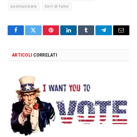
postnucleare
torri di fumo
Facebook
X
Pinterest
LinkedIn
Tumblr
Telegram
Email
ARTICOLI
CORRELATI