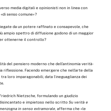
verso media digitali e opinionisti non in linea con
 e «di senso comune»?
piegate da un potere raffinato e consapevole, che
iù ampio spettro di diffusione godono di un maggior
er ottenerne il controllo?
lità del pensiero moderno che dell’antinomia verità-
a riflessione. Facendo emergere che nell’arte della
tra loro imparagonabili, data l’ineguaglianza dei
te.
Friedrich Nietzsche, formulando un giudizio
disincantato e impietoso nello scritto
Su verità e
menzogna in senso extramorale
, afferma che «le