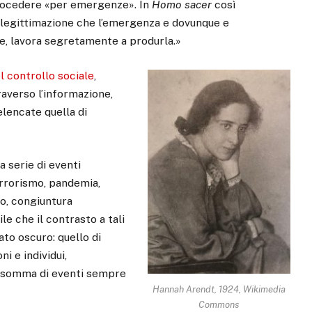
procedere «per emergenze». In
Homo sacer
così
di legittimazione che l’emergenza e dovunque e
e, lavora segretamente a produrla.»
l controllo sociale
,
raverso l’informazione,
elencate quella di
 serie di eventi
errorismo, pandemia,
o, congiuntura
le che il contrasto a tali
to oscuro: quello di
i e individui,
na somma di eventi sempre
Hannah Arendt, 1924, Wikimedia
Commons