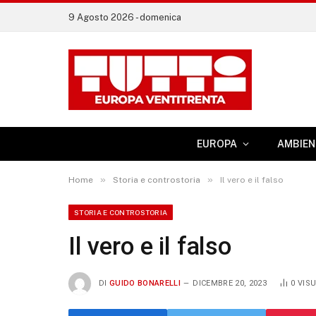
9 Agosto 2026 - domenica
EUROPA
AMBIEN
»
»
Home
Storia e controstoria
Il vero e il falso
STORIA E CONTROSTORIA
Il vero e il falso
DI
GUIDO BONARELLI
DICEMBRE 20, 2023
0
VISU