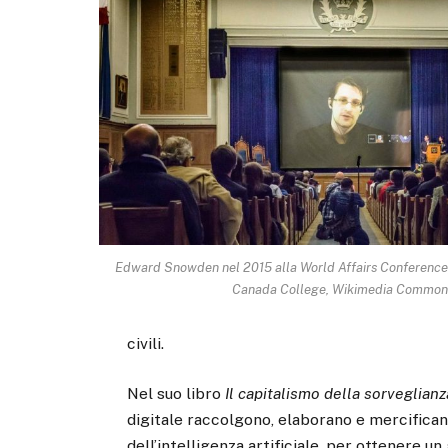
Edward Snowden nel 2015 alla World Affairs Conference
Canada College, Wikimedia Common
civili.
Nel suo libro
Il capitalismo della sorveglianz
digitale raccolgono, elaborano e mercificano
dell’intelligenza artificiale, per ottenere u