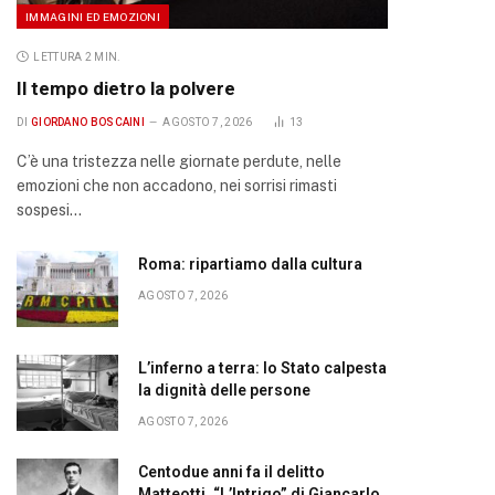
IMMAGINI ED EMOZIONI
LETTURA 2 MIN.
Il tempo dietro la polvere
DI
GIORDANO BOSCAINI
AGOSTO 7, 2026
13
C’è una tristezza nelle giornate perdute, nelle
emozioni che non accadono, nei sorrisi rimasti
sospesi…
Roma: ripartiamo dalla cultura
AGOSTO 7, 2026
L’inferno a terra: lo Stato calpesta
la dignità delle persone
AGOSTO 7, 2026
Centodue anni fa il delitto
Matteotti. “L’Intrigo” di Giancarlo