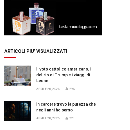
ARTICOLI PIU' VISUALIZZATI
Il voto cattolico americano, il
delirio di Trump e i viaggi di
Leone
APRILE 20, 2026
296
In carcere trovo la purezza che
negli anni ho perso
APRILE 20, 2026
223