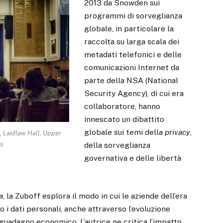
2013 da Snowden sui
programmi di sorveglianza
globale, in particolare la
raccolta su larga scala dei
metadati telefonici e delle
comunicazioni Internet da
parte della NSA (National
Security Agency), di cui era
collaboratore, hanno
innescato un dibattito
globale sui temi della
privacy
,
, Laidlaw Hall, Upper
s
della sorveglianza
governativa e delle libertà
a
, la Zuboff esplora il modo in cui le aziende dell’era
 i dati personali, anche attraverso l’evoluzione
n guadagno economico. L’autrice ne critica l’impatto