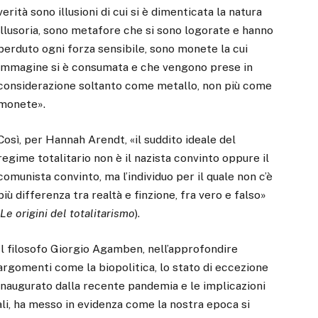
verità sono illusioni di cui si è dimenticata la natura
illusoria, sono metafore che si sono logorate e hanno
perduto ogni forza sensibile, sono monete la cui
immagine si è consumata e che vengono prese in
considerazione soltanto come metallo, non più come
monete».
Così, per Hannah Arendt, «il suddito ideale del
regime totalitario non è il nazista convinto oppure il
comunista convinto, ma l’individuo per il quale non c’è
più differenza tra realtà e finzione, fra vero e falso»
(
Le origini del totalitarismo
).
Il filosofo Giorgio Agamben, nell’approfondire
argomenti come la biopolitica, lo stato di eccezione
inaugurato dalla recente pandemia e le implicazioni
uali, ha messo in evidenza come la nostra epoca si