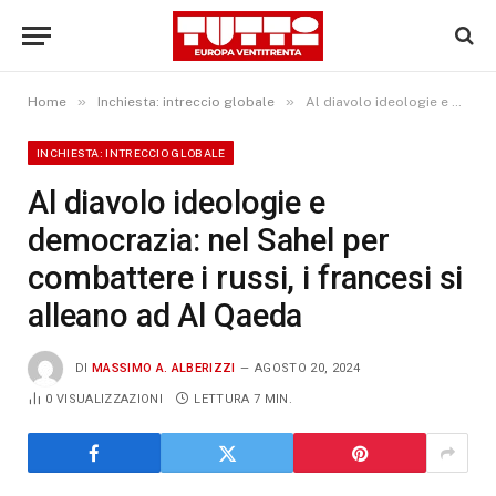
»
»
Home
Inchiesta: intreccio globale
Al diavolo ideologie e democrazia: nel Sahel per combattere i russi, i francesi si alleano ad Al Qaeda
INCHIESTA: INTRECCIO GLOBALE
Al diavolo ideologie e
democrazia: nel Sahel per
combattere i russi, i francesi si
alleano ad Al Qaeda
DI
MASSIMO A. ALBERIZZI
AGOSTO 20, 2024
0
VISUALIZZAZIONI
LETTURA 7 MIN.