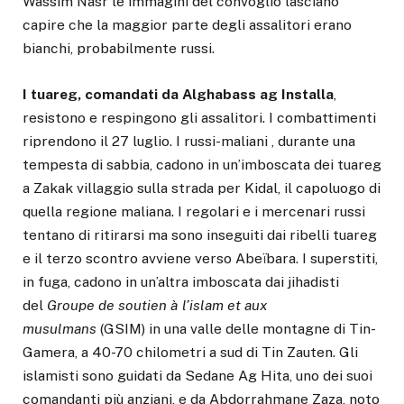
Wassim Nasr le immagini del convoglio lasciano
capire che la maggior parte degli assalitori erano
bianchi, probabilmente russi.
I tuareg, comandati da Alghabass ag Installa
,
resistono e respingono gli assalitori. I combattimenti
riprendono il 27 luglio. I russi-maliani , durante una
tempesta di sabbia, cadono in un’imboscata dei tuareg
a Zakak villaggio sulla strada per Kidal, il capoluogo di
quella regione maliana. I regolari e i mercenari russi
tentano di ritirarsi ma sono inseguiti dai ribelli tuareg
e il terzo scontro avviene verso Abeïbara. I superstiti,
in fuga, cadono in un’altra imboscata dai jihadisti
del
Groupe de soutien à l’islam et aux
musulmans
(GSIM) in una valle delle montagne di Tin-
Gamera, a 40-70 chilometri a sud di Tin Zauten. Gli
islamisti sono guidati da Sedane Ag Hita, uno dei suoi
comandanti più anziani, e da Abdorrahmane Zaza, noto