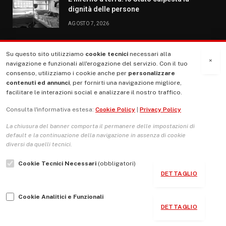
dignità delle persone
AGOSTO 7, 2026
Su questo sito utilizziamo
cookie tecnici
necessari alla
MENU
×
navigazione e funzionali all'erogazione del servizio. Con il tuo
consenso, utilizziamo i cookie anche per
personalizzare
contenuti ed annunci
, per fornirti una navigazione migliore,
La Nostra Storia
facilitare le interazioni social e analizzare il nostro traffico.
La governance del sito giornale TUTTI Europa ventitrenta
Consulta l'informativa estesa:
Cookie Policy
|
Privacy Policy
Comitato promotore
La chiusura del banner comporta il permanere delle impostazioni di
Le Copertine
default e la continuazione della navigazione in assenza di cookie
diversi da quelli tecnici.
L’Associazione
Cookie Tecnici Necessari
(obbligatori)
Indirizzo Socio Politico Culturale
DETTAGLIO
Cambio di passo
Cookie Analitici e Funzionali
Guida per le autrici e gli autori
DETTAGLIO
Contatti