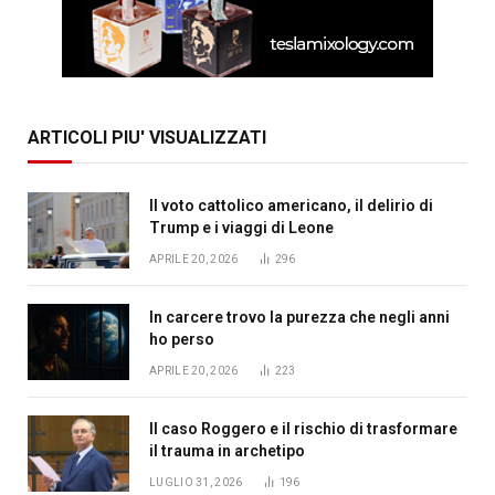
ARTICOLI PIU' VISUALIZZATI
Il voto cattolico americano, il delirio di
Trump e i viaggi di Leone
APRILE 20, 2026
296
In carcere trovo la purezza che negli anni
ho perso
APRILE 20, 2026
223
Il caso Roggero e il rischio di trasformare
il trauma in archetipo
LUGLIO 31, 2026
196