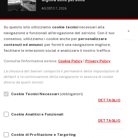
AGOSTO 7, 2026
Su questo sito utilizziamo
cookie tecnici
necessari alla
MENU
×
navigazione e funzionali all'erogazione del servizio. Con il tuo
consenso, utilizziamo i cookie anche per
personalizzare
contenuti ed annunci
, per fornirti una navigazione migliore,
La Nostra Storia
facilitare le interazioni social e analizzare il nostro traffico.
La governance del sito giornale TUTTI Europa ventitrenta
Consulta l'informativa estesa:
Cookie Policy
|
Privacy Policy
Comitato promotore
La chiusura del banner comporta il permanere delle impostazioni di
Le Copertine
default e la continuazione della navigazione in assenza di cookie
diversi da quelli tecnici.
L’Associazione
Cookie Tecnici Necessari
(obbligatori)
Indirizzo Socio Politico Culturale
DETTAGLIO
Cambio di passo
Cookie Analitici e Funzionali
Guida per le autrici e gli autori
DETTAGLIO
Contatti
Cookie di Profilazione e Targeting