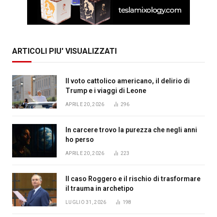
ARTICOLI PIU' VISUALIZZATI
Il voto cattolico americano, il delirio di
Trump e i viaggi di Leone
APRILE 20, 2026
296
In carcere trovo la purezza che negli anni
ho perso
APRILE 20, 2026
223
Il caso Roggero e il rischio di trasformare
il trauma in archetipo
LUGLIO 31, 2026
198