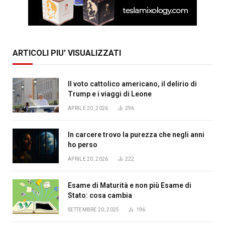
ARTICOLI PIU' VISUALIZZATI
Il voto cattolico americano, il delirio di
Trump e i viaggi di Leone
APRILE 20, 2026
296
In carcere trovo la purezza che negli anni
ho perso
APRILE 20, 2026
222
Esame di Maturità e non più Esame di
Stato: cosa cambia
SETTEMBRE 20, 2025
196