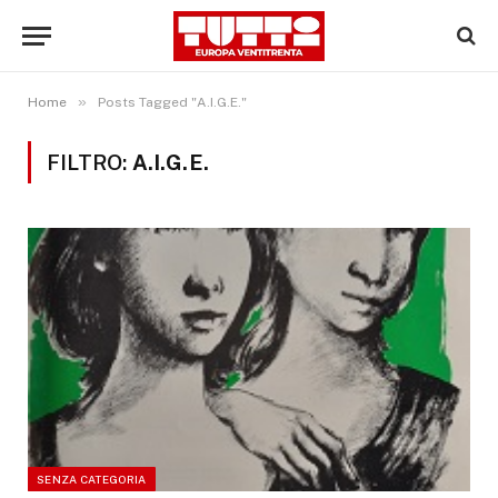
»
Home
Posts Tagged "A.I.G.E."
FILTRO:
A.I.G.E.
SENZA CATEGORIA