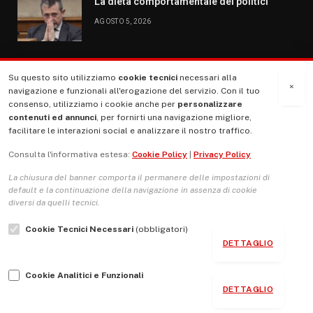
La dieta comportamentale dei politici
AGOSTO 5, 2026
Su questo sito utilizziamo
cookie tecnici
necessari alla
MENU
×
navigazione e funzionali all'erogazione del servizio. Con il tuo
consenso, utilizziamo i cookie anche per
personalizzare
contenuti ed annunci
, per fornirti una navigazione migliore,
La Nostra Storia
facilitare le interazioni social e analizzare il nostro traffico.
La governance del sito giornale TUTTI Europa ventitrenta
Consulta l'informativa estesa:
Cookie Policy
|
Privacy Policy
Comitato promotore
La chiusura del banner comporta il permanere delle impostazioni di
Le Copertine
default e la continuazione della navigazione in assenza di cookie
diversi da quelli tecnici.
L’Associazione
Cookie Tecnici Necessari
(obbligatori)
Indirizzo Socio Politico Culturale
DETTAGLIO
Cambio di passo
Cookie Analitici e Funzionali
Guida per le autrici e gli autori
DETTAGLIO
Contatti