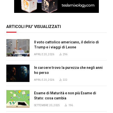
ARTICOLI PIU' VISUALIZZATI
Il voto cattolico americano, il delirio di
Trump e i viaggi di Leone
APRILE 20, 2026
296
In carcere trovo la purezza che negli anni
ho perso
APRILE 20, 2026
222
Esame di Maturità e non più Esame di
Stato: cosa cambia
SETTEMBRE 20, 2025
196