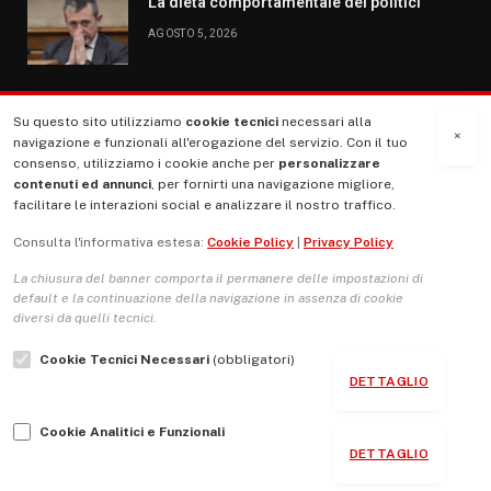
La dieta comportamentale dei politici
AGOSTO 5, 2026
Su questo sito utilizziamo
cookie tecnici
necessari alla
MENU
×
navigazione e funzionali all'erogazione del servizio. Con il tuo
consenso, utilizziamo i cookie anche per
personalizzare
contenuti ed annunci
, per fornirti una navigazione migliore,
La Nostra Storia
facilitare le interazioni social e analizzare il nostro traffico.
La governance del sito giornale TUTTI Europa ventitrenta
Consulta l'informativa estesa:
Cookie Policy
|
Privacy Policy
Comitato promotore
La chiusura del banner comporta il permanere delle impostazioni di
Le Copertine
default e la continuazione della navigazione in assenza di cookie
diversi da quelli tecnici.
L’Associazione
Cookie Tecnici Necessari
(obbligatori)
Indirizzo Socio Politico Culturale
DETTAGLIO
Cambio di passo
Cookie Analitici e Funzionali
Guida per le autrici e gli autori
DETTAGLIO
Contatti