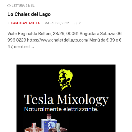
LETTURA 2 MIN.
Lo Chalet del Lago
DI
CARLO PANTANELLA
MARZO 20, 2022
2
Viale Reginaldo Belloni, 28/29, 00061 Anguillara Sabazia 06
996 8229 https://www.chaletdellago.com/ Menù da € 39 e €
47, mentre il…