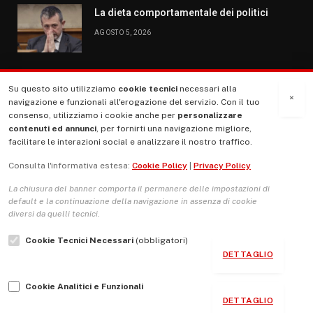
La dieta comportamentale dei politici
AGOSTO 5, 2026
Su questo sito utilizziamo
cookie tecnici
necessari alla
MENU
×
navigazione e funzionali all'erogazione del servizio. Con il tuo
consenso, utilizziamo i cookie anche per
personalizzare
contenuti ed annunci
, per fornirti una navigazione migliore,
La Nostra Storia
facilitare le interazioni social e analizzare il nostro traffico.
La governance del sito giornale TUTTI Europa ventitrenta
Consulta l'informativa estesa:
Cookie Policy
|
Privacy Policy
Comitato promotore
La chiusura del banner comporta il permanere delle impostazioni di
Le Copertine
default e la continuazione della navigazione in assenza di cookie
diversi da quelli tecnici.
L’Associazione
Cookie Tecnici Necessari
(obbligatori)
Indirizzo Socio Politico Culturale
DETTAGLIO
Cambio di passo
Cookie Analitici e Funzionali
Guida per le autrici e gli autori
DETTAGLIO
Contatti