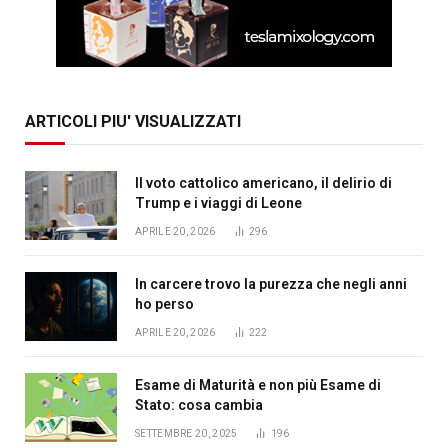
ARTICOLI PIU' VISUALIZZATI
Il voto cattolico americano, il delirio di
Trump e i viaggi di Leone
APRILE 20, 2026
296
In carcere trovo la purezza che negli anni
ho perso
APRILE 20, 2026
222
Esame di Maturità e non più Esame di
Stato: cosa cambia
SETTEMBRE 20, 2025
196