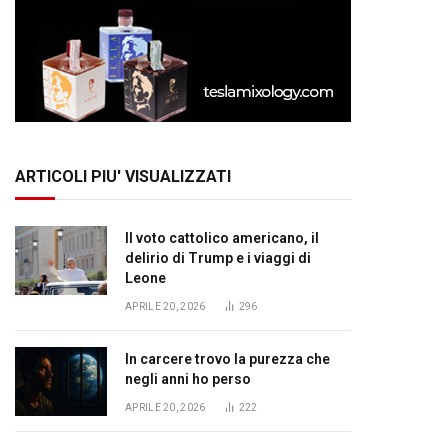
ARTICOLI PIU' VISUALIZZATI
Il voto cattolico americano, il
delirio di Trump e i viaggi di
Leone
APRILE 20, 2026
296
In carcere trovo la purezza che
negli anni ho perso
APRILE 20, 2026
222