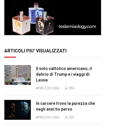
ARTICOLI PIU' VISUALIZZATI
Il voto cattolico americano, il
delirio di Trump e i viaggi di
Leone
APRILE 20, 2026
296
In carcere trovo la purezza che
negli anni ho perso
APRILE 20, 2026
223