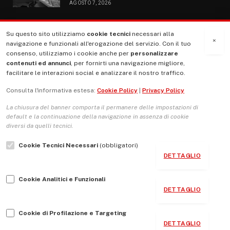
AGOSTO 7, 2026
Su questo sito utilizziamo
cookie tecnici
necessari alla
MENU
×
navigazione e funzionali all'erogazione del servizio. Con il tuo
consenso, utilizziamo i cookie anche per
personalizzare
contenuti ed annunci
, per fornirti una navigazione migliore,
La Nostra Storia
facilitare le interazioni social e analizzare il nostro traffico.
La governance del sito giornale TUTTI Europa ventitrenta
Consulta l'informativa estesa:
Cookie Policy
|
Privacy Policy
Comitato promotore
La chiusura del banner comporta il permanere delle impostazioni di
Le Copertine
default e la continuazione della navigazione in assenza di cookie
diversi da quelli tecnici.
L’Associazione
Cookie Tecnici Necessari
(obbligatori)
Indirizzo Socio Politico Culturale
DETTAGLIO
Cambio di passo
Cookie Analitici e Funzionali
Guida per le autrici e gli autori
DETTAGLIO
Contatti
Cookie di Profilazione e Targeting
DETTAGLIO