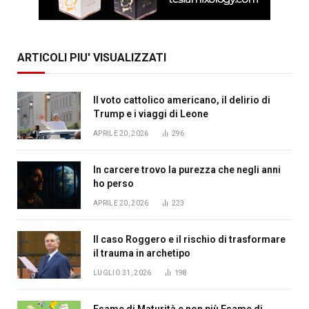
ARTICOLI PIU' VISUALIZZATI
Il voto cattolico americano, il delirio di
Trump e i viaggi di Leone
APRILE 20, 2026
296
In carcere trovo la purezza che negli anni
ho perso
APRILE 20, 2026
223
Il caso Roggero e il rischio di trasformare
il trauma in archetipo
LUGLIO 31, 2026
198
Esame di Maturità e non più Esame di