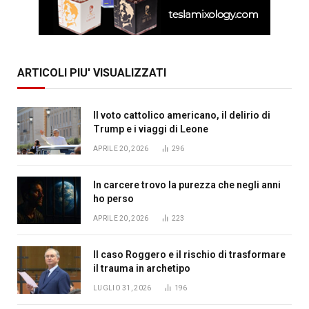
ARTICOLI PIU' VISUALIZZATI
Il voto cattolico americano, il delirio di
Trump e i viaggi di Leone
APRILE 20, 2026
296
In carcere trovo la purezza che negli anni
ho perso
APRILE 20, 2026
223
Il caso Roggero e il rischio di trasformare
il trauma in archetipo
LUGLIO 31, 2026
196