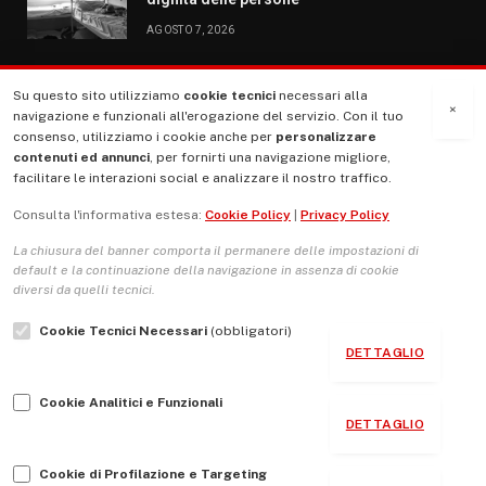
AGOSTO 7, 2026
Su questo sito utilizziamo
cookie tecnici
necessari alla
MENU
×
navigazione e funzionali all'erogazione del servizio. Con il tuo
consenso, utilizziamo i cookie anche per
personalizzare
contenuti ed annunci
, per fornirti una navigazione migliore,
La Nostra Storia
facilitare le interazioni social e analizzare il nostro traffico.
La governance del sito giornale TUTTI Europa ventitrenta
Consulta l'informativa estesa:
Cookie Policy
|
Privacy Policy
Comitato promotore
La chiusura del banner comporta il permanere delle impostazioni di
Le Copertine
default e la continuazione della navigazione in assenza di cookie
diversi da quelli tecnici.
L’Associazione
Cookie Tecnici Necessari
(obbligatori)
Indirizzo Socio Politico Culturale
DETTAGLIO
Cambio di passo
Cookie Analitici e Funzionali
Guida per le autrici e gli autori
DETTAGLIO
Contatti
Cookie di Profilazione e Targeting