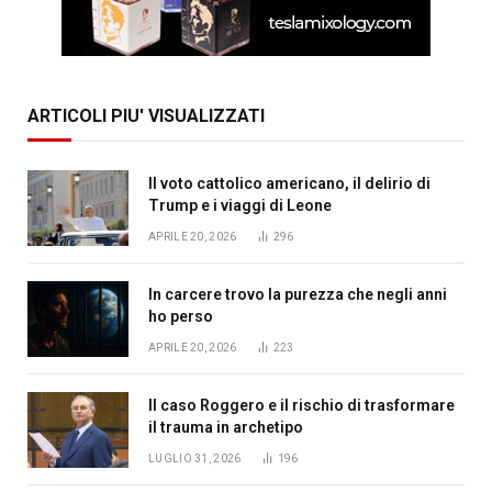
ARTICOLI PIU' VISUALIZZATI
Il voto cattolico americano, il delirio di
Trump e i viaggi di Leone
APRILE 20, 2026
296
In carcere trovo la purezza che negli anni
ho perso
APRILE 20, 2026
223
Il caso Roggero e il rischio di trasformare
il trauma in archetipo
LUGLIO 31, 2026
196