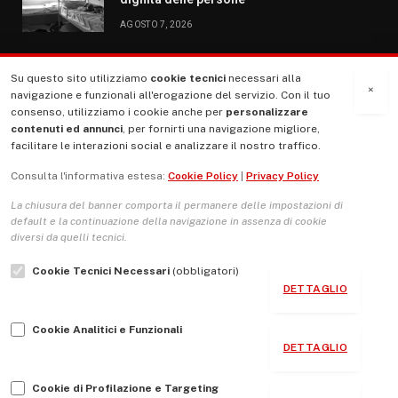
AGOSTO 7, 2026
Su questo sito utilizziamo
cookie tecnici
necessari alla
MENU
×
navigazione e funzionali all'erogazione del servizio. Con il tuo
consenso, utilizziamo i cookie anche per
personalizzare
contenuti ed annunci
, per fornirti una navigazione migliore,
La Nostra Storia
facilitare le interazioni social e analizzare il nostro traffico.
La governance del sito giornale TUTTI Europa ventitrenta
Consulta l'informativa estesa:
Cookie Policy
|
Privacy Policy
Comitato promotore
La chiusura del banner comporta il permanere delle impostazioni di
Le Copertine
default e la continuazione della navigazione in assenza di cookie
diversi da quelli tecnici.
L’Associazione
Cookie Tecnici Necessari
(obbligatori)
Indirizzo Socio Politico Culturale
DETTAGLIO
Cambio di passo
Cookie Analitici e Funzionali
Guida per le autrici e gli autori
DETTAGLIO
Contatti
Cookie di Profilazione e Targeting