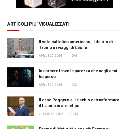
ARTICOLI PIU' VISUALIZZATI
Il voto cattolico americano, il delirio di
Trump e i viaggi di Leone
APRILE 20, 2026
296
In carcere trovo la purezza che negli anni
ho perso
APRILE 20, 2026
223
Il caso Roggero e il rischio di trasformare
il trauma in archetipo
LUGLIO 31, 2026
215
Esame di Maturità e non più Esame di