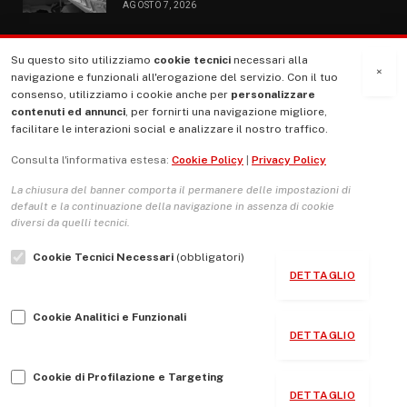
AGOSTO 7, 2026
Su questo sito utilizziamo
cookie tecnici
necessari alla
MENU
×
navigazione e funzionali all'erogazione del servizio. Con il tuo
consenso, utilizziamo i cookie anche per
personalizzare
contenuti ed annunci
, per fornirti una navigazione migliore,
La Nostra Storia
facilitare le interazioni social e analizzare il nostro traffico.
La governance del sito giornale TUTTI Europa ventitrenta
Consulta l'informativa estesa:
Cookie Policy
|
Privacy Policy
Comitato promotore
La chiusura del banner comporta il permanere delle impostazioni di
Le Copertine
default e la continuazione della navigazione in assenza di cookie
diversi da quelli tecnici.
L’Associazione
Cookie Tecnici Necessari
(obbligatori)
Indirizzo Socio Politico Culturale
DETTAGLIO
Cambio di passo
Cookie Analitici e Funzionali
Guida per le autrici e gli autori
DETTAGLIO
Contatti
Cookie di Profilazione e Targeting
DETTAGLIO