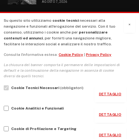
AGOSTO 7, 2026
Su questo sito utilizziamo
cookie tecnici
necessari alla
MENU
×
navigazione e funzionali all'erogazione del servizio. Con il tuo
consenso, utilizziamo i cookie anche per
personalizzare
contenuti ed annunci
, per fornirti una navigazione migliore,
La Nostra Storia
facilitare le interazioni social e analizzare il nostro traffico.
La governance del sito giornale TUTTI Europa ventitrenta
Consulta l'informativa estesa:
Cookie Policy
|
Privacy Policy
Comitato promotore
La chiusura del banner comporta il permanere delle impostazioni di
Le Copertine
default e la continuazione della navigazione in assenza di cookie
diversi da quelli tecnici.
L’Associazione
Cookie Tecnici Necessari
(obbligatori)
Indirizzo Socio Politico Culturale
DETTAGLIO
Cambio di passo
Cookie Analitici e Funzionali
Guida per le autrici e gli autori
DETTAGLIO
Contatti
Cookie di Profilazione e Targeting
DETTAGLIO