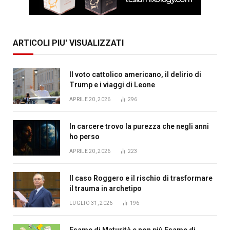
ARTICOLI PIU' VISUALIZZATI
Il voto cattolico americano, il delirio di
Trump e i viaggi di Leone
APRILE 20, 2026
296
In carcere trovo la purezza che negli anni
ho perso
APRILE 20, 2026
223
Il caso Roggero e il rischio di trasformare
il trauma in archetipo
LUGLIO 31, 2026
196
Esame di Maturità e non più Esame di