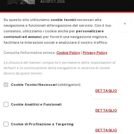
AGOSTO 7, 2026
Su questo sito utilizziamo
cookie tecnici
necessari alla
MENU
×
navigazione e funzionali all'erogazione del servizio. Con il tuo
consenso, utilizziamo i cookie anche per
personalizzare
contenuti ed annunci
, per fornirti una navigazione migliore,
La Nostra Storia
facilitare le interazioni social e analizzare il nostro traffico.
La governance del sito giornale TUTTI Europa ventitrenta
Consulta l'informativa estesa:
Cookie Policy
|
Privacy Policy
Comitato promotore
La chiusura del banner comporta il permanere delle impostazioni di
Le Copertine
default e la continuazione della navigazione in assenza di cookie
diversi da quelli tecnici.
L’Associazione
Cookie Tecnici Necessari
(obbligatori)
Indirizzo Socio Politico Culturale
DETTAGLIO
Cambio di passo
Cookie Analitici e Funzionali
Guida per le autrici e gli autori
DETTAGLIO
Contatti
Cookie di Profilazione e Targeting
DETTAGLIO