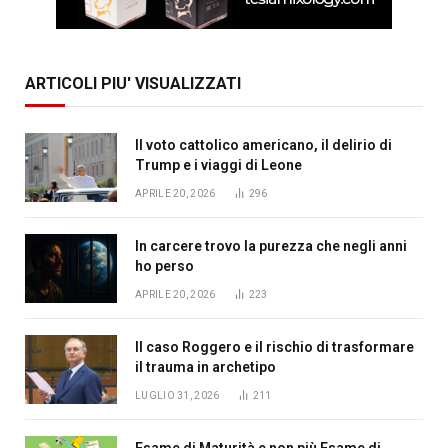
ARTICOLI PIU' VISUALIZZATI
Il voto cattolico americano, il delirio di
Trump e i viaggi di Leone
APRILE 20, 2026
296
In carcere trovo la purezza che negli anni
ho perso
APRILE 20, 2026
223
Il caso Roggero e il rischio di trasformare
il trauma in archetipo
LUGLIO 31, 2026
211
Esame di Maturità e non più Esame di