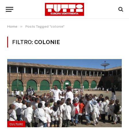
»
Home
Posts Tagged "colonie"
FILTRO:
COLONIE
CULTURE