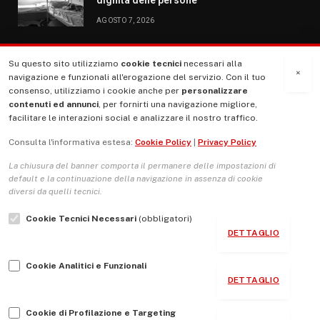
AGOSTO 7, 2026
Su questo sito utilizziamo
cookie tecnici
necessari alla
MENU
×
navigazione e funzionali all'erogazione del servizio. Con il tuo
consenso, utilizziamo i cookie anche per
personalizzare
contenuti ed annunci
, per fornirti una navigazione migliore,
La Nostra Storia
facilitare le interazioni social e analizzare il nostro traffico.
La governance del sito giornale TUTTI Europa ventitrenta
Consulta l'informativa estesa:
Cookie Policy
|
Privacy Policy
Comitato promotore
La chiusura del banner comporta il permanere delle impostazioni di
Le Copertine
default e la continuazione della navigazione in assenza di cookie
diversi da quelli tecnici.
L’Associazione
Cookie Tecnici Necessari
(obbligatori)
Indirizzo Socio Politico Culturale
DETTAGLIO
Cambio di passo
Cookie Analitici e Funzionali
Guida per le autrici e gli autori
DETTAGLIO
Contatti
Cookie di Profilazione e Targeting