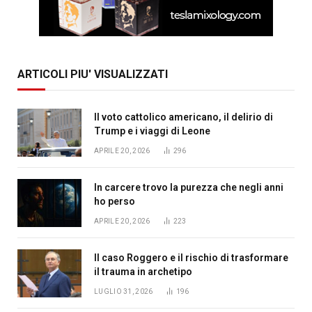
ARTICOLI PIU' VISUALIZZATI
Il voto cattolico americano, il delirio di
Trump e i viaggi di Leone
APRILE 20, 2026
296
In carcere trovo la purezza che negli anni
ho perso
APRILE 20, 2026
223
Il caso Roggero e il rischio di trasformare
il trauma in archetipo
LUGLIO 31, 2026
196