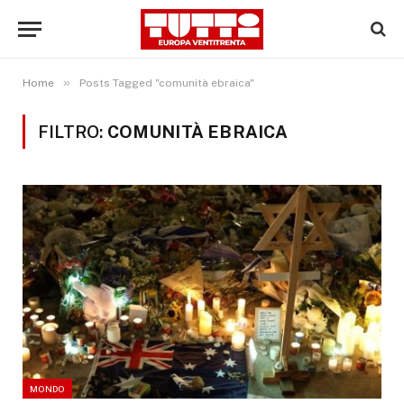
»
Home
Posts Tagged "comunità ebraica"
FILTRO:
COMUNITÀ EBRAICA
MONDO