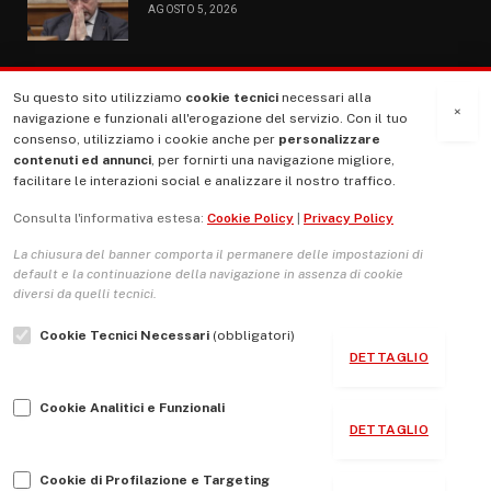
AGOSTO 5, 2026
Su questo sito utilizziamo
cookie tecnici
necessari alla
MENU
×
navigazione e funzionali all'erogazione del servizio. Con il tuo
consenso, utilizziamo i cookie anche per
personalizzare
contenuti ed annunci
, per fornirti una navigazione migliore,
La Nostra Storia
facilitare le interazioni social e analizzare il nostro traffico.
La governance del sito giornale TUTTI Europa ventitrenta
Consulta l'informativa estesa:
Cookie Policy
|
Privacy Policy
Comitato promotore
La chiusura del banner comporta il permanere delle impostazioni di
Le Copertine
default e la continuazione della navigazione in assenza di cookie
diversi da quelli tecnici.
L’Associazione
Cookie Tecnici Necessari
(obbligatori)
Indirizzo Socio Politico Culturale
DETTAGLIO
Cambio di passo
Cookie Analitici e Funzionali
Guida per le autrici e gli autori
DETTAGLIO
Contatti
Cookie di Profilazione e Targeting