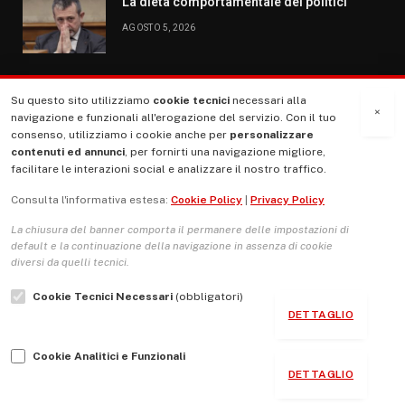
La dieta comportamentale dei politici
AGOSTO 5, 2026
Su questo sito utilizziamo
cookie tecnici
necessari alla
MENU
×
navigazione e funzionali all'erogazione del servizio. Con il tuo
consenso, utilizziamo i cookie anche per
personalizzare
contenuti ed annunci
, per fornirti una navigazione migliore,
La Nostra Storia
facilitare le interazioni social e analizzare il nostro traffico.
La governance del sito giornale TUTTI Europa ventitrenta
Consulta l'informativa estesa:
Cookie Policy
|
Privacy Policy
Comitato promotore
La chiusura del banner comporta il permanere delle impostazioni di
Le Copertine
default e la continuazione della navigazione in assenza di cookie
diversi da quelli tecnici.
L’Associazione
Cookie Tecnici Necessari
(obbligatori)
Indirizzo Socio Politico Culturale
DETTAGLIO
Cambio di passo
Cookie Analitici e Funzionali
Guida per le autrici e gli autori
DETTAGLIO
Contatti