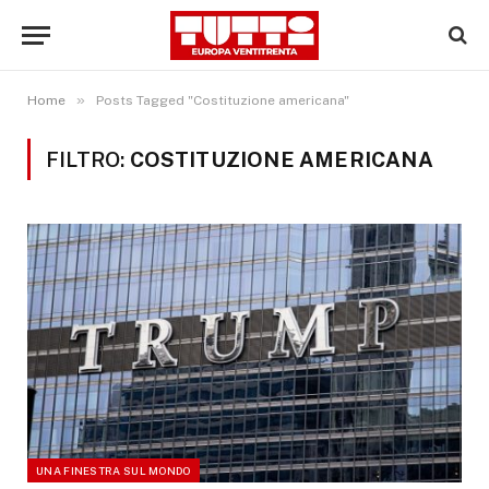
»
Home
Posts Tagged "Costituzione americana"
FILTRO:
COSTITUZIONE AMERICANA
UNA FINESTRA SUL MONDO