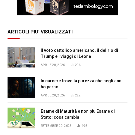
ARTICOLI PIU' VISUALIZZATI
Il voto cattolico americano, il delirio di
Trump e i viaggi di Leone
APRILE 20, 2026
296
In carcere trovo la purezza che negli anni
ho perso
APRILE 20, 2026
222
Esame di Maturità e non più Esame di
Stato: cosa cambia
SETTEMBRE 20, 2025
196