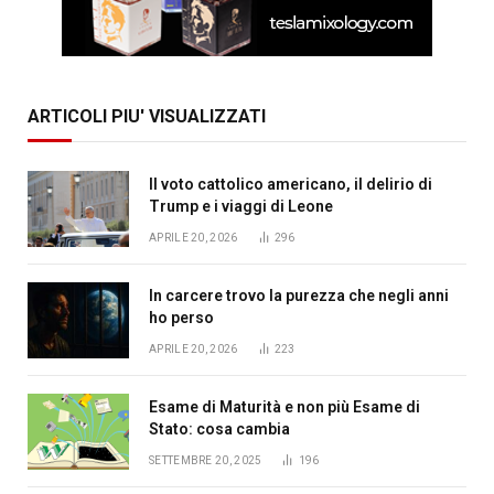
ARTICOLI PIU' VISUALIZZATI
Il voto cattolico americano, il delirio di
Trump e i viaggi di Leone
APRILE 20, 2026
296
In carcere trovo la purezza che negli anni
ho perso
APRILE 20, 2026
223
Esame di Maturità e non più Esame di
Stato: cosa cambia
SETTEMBRE 20, 2025
196