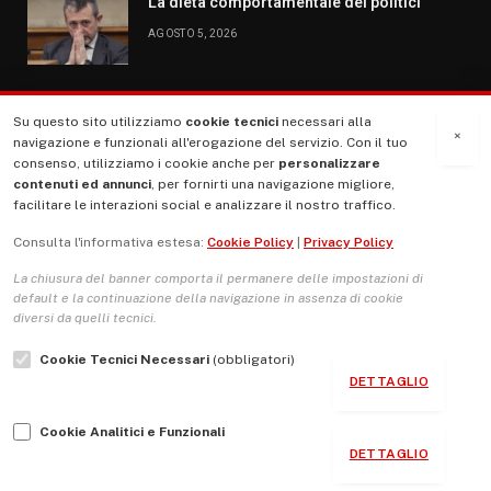
La dieta comportamentale dei politici
AGOSTO 5, 2026
Su questo sito utilizziamo
cookie tecnici
necessari alla
MENU
×
navigazione e funzionali all'erogazione del servizio. Con il tuo
consenso, utilizziamo i cookie anche per
personalizzare
contenuti ed annunci
, per fornirti una navigazione migliore,
La Nostra Storia
facilitare le interazioni social e analizzare il nostro traffico.
La governance del sito giornale TUTTI Europa ventitrenta
Consulta l'informativa estesa:
Cookie Policy
|
Privacy Policy
Comitato promotore
La chiusura del banner comporta il permanere delle impostazioni di
Le Copertine
default e la continuazione della navigazione in assenza di cookie
diversi da quelli tecnici.
L’Associazione
Cookie Tecnici Necessari
(obbligatori)
Indirizzo Socio Politico Culturale
DETTAGLIO
Cambio di passo
Cookie Analitici e Funzionali
Guida per le autrici e gli autori
DETTAGLIO
Contatti