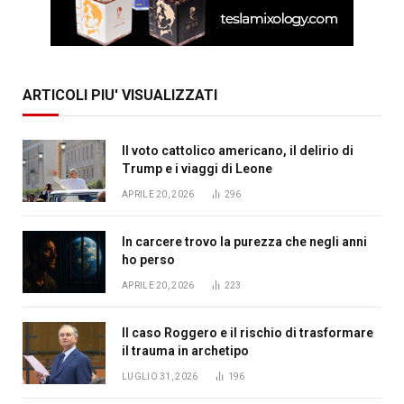
ARTICOLI PIU' VISUALIZZATI
Il voto cattolico americano, il delirio di
Trump e i viaggi di Leone
APRILE 20, 2026
296
In carcere trovo la purezza che negli anni
ho perso
APRILE 20, 2026
223
Il caso Roggero e il rischio di trasformare
il trauma in archetipo
LUGLIO 31, 2026
196