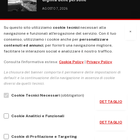
AGOSTO 7, 2026
Su questo sito utilizziamo
cookie tecnici
necessari alla
MENU
×
navigazione e funzionali all'erogazione del servizio. Con il tuo
consenso, utilizziamo i cookie anche per
personalizzare
contenuti ed annunci
, per fornirti una navigazione migliore,
La Nostra Storia
facilitare le interazioni social e analizzare il nostro traffico.
La governance del sito giornale TUTTI Europa ventitrenta
Consulta l'informativa estesa:
Cookie Policy
|
Privacy Policy
Comitato promotore
La chiusura del banner comporta il permanere delle impostazioni di
Le Copertine
default e la continuazione della navigazione in assenza di cookie
diversi da quelli tecnici.
L’Associazione
Cookie Tecnici Necessari
(obbligatori)
Indirizzo Socio Politico Culturale
DETTAGLIO
Cambio di passo
Cookie Analitici e Funzionali
Guida per le autrici e gli autori
DETTAGLIO
Contatti
Cookie di Profilazione e Targeting