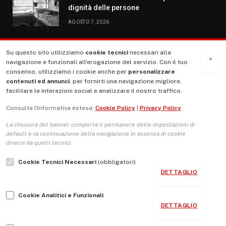
dignità delle persone
AGOSTO 7, 2026
Su questo sito utilizziamo
cookie tecnici
necessari alla
MENU
×
navigazione e funzionali all'erogazione del servizio. Con il tuo
consenso, utilizziamo i cookie anche per
personalizzare
contenuti ed annunci
, per fornirti una navigazione migliore,
La Nostra Storia
facilitare le interazioni social e analizzare il nostro traffico.
La governance del sito giornale TUTTI Europa ventitrenta
Consulta l'informativa estesa:
Cookie Policy
|
Privacy Policy
Comitato promotore
La chiusura del banner comporta il permanere delle impostazioni di
Le Copertine
default e la continuazione della navigazione in assenza di cookie
diversi da quelli tecnici.
L’Associazione
Cookie Tecnici Necessari
(obbligatori)
Indirizzo Socio Politico Culturale
DETTAGLIO
Cambio di passo
Cookie Analitici e Funzionali
Guida per le autrici e gli autori
DETTAGLIO
Contatti