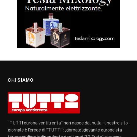
CHI SIAMO
“TUTTI europa ventitrenta” non nasce dal nulla. Il nostro sito
giornale è l’erede di “TUTTI”: giornale giovanile europeista
terzomondista indipendente degli anni ‘70, “rete”, diremmo