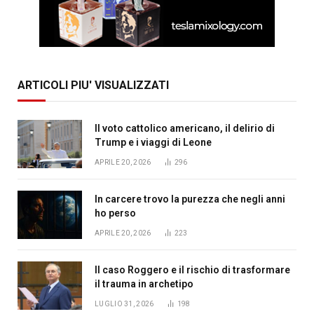
ARTICOLI PIU' VISUALIZZATI
Il voto cattolico americano, il delirio di
Trump e i viaggi di Leone
APRILE 20, 2026
296
In carcere trovo la purezza che negli anni
ho perso
APRILE 20, 2026
223
Il caso Roggero e il rischio di trasformare
il trauma in archetipo
LUGLIO 31, 2026
198