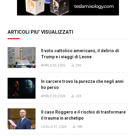
ARTICOLI PIU' VISUALIZZATI
Il voto cattolico americano, il delirio di
Trump e i viaggi di Leone
APRILE 20, 2026
296
In carcere trovo la purezza che negli anni
ho perso
APRILE 20, 2026
223
Il caso Roggero e il rischio di trasformare
il trauma in archetipo
LUGLIO 31, 2026
198