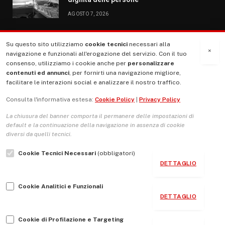
AGOSTO 7, 2026
Su questo sito utilizziamo
cookie tecnici
necessari alla
MENU
×
navigazione e funzionali all'erogazione del servizio. Con il tuo
consenso, utilizziamo i cookie anche per
personalizzare
contenuti ed annunci
, per fornirti una navigazione migliore,
La Nostra Storia
facilitare le interazioni social e analizzare il nostro traffico.
La governance del sito giornale TUTTI Europa ventitrenta
Consulta l'informativa estesa:
Cookie Policy
|
Privacy Policy
Comitato promotore
La chiusura del banner comporta il permanere delle impostazioni di
Le Copertine
default e la continuazione della navigazione in assenza di cookie
diversi da quelli tecnici.
L’Associazione
Cookie Tecnici Necessari
(obbligatori)
Indirizzo Socio Politico Culturale
DETTAGLIO
Cambio di passo
Cookie Analitici e Funzionali
Guida per le autrici e gli autori
DETTAGLIO
Contatti
Cookie di Profilazione e Targeting