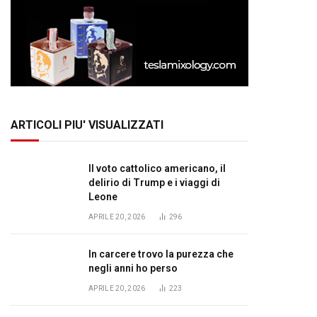
ARTICOLI PIU' VISUALIZZATI
Il voto cattolico americano, il
delirio di Trump e i viaggi di
Leone
APRILE 20, 2026
296
In carcere trovo la purezza che
negli anni ho perso
APRILE 20, 2026
223