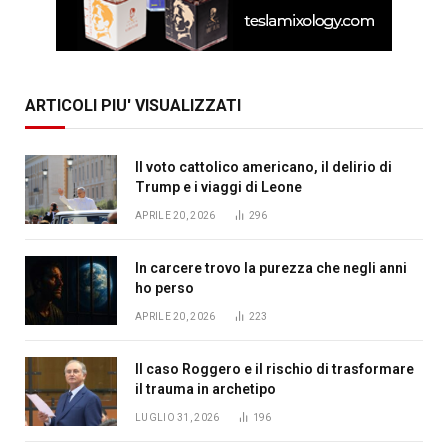
ARTICOLI PIU' VISUALIZZATI
Il voto cattolico americano, il delirio di
Trump e i viaggi di Leone
APRILE 20, 2026
296
In carcere trovo la purezza che negli anni
ho perso
APRILE 20, 2026
223
Il caso Roggero e il rischio di trasformare
il trauma in archetipo
LUGLIO 31, 2026
196