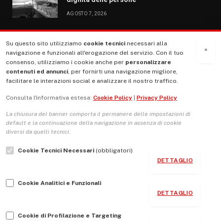
AGOSTO 7, 2026
Su questo sito utilizziamo
cookie tecnici
necessari alla
MENU
×
navigazione e funzionali all'erogazione del servizio. Con il tuo
consenso, utilizziamo i cookie anche per
personalizzare
contenuti ed annunci
, per fornirti una navigazione migliore,
La Nostra Storia
facilitare le interazioni social e analizzare il nostro traffico.
La governance del sito giornale TUTTI Europa ventitrenta
Consulta l'informativa estesa:
Cookie Policy
|
Privacy Policy
Comitato promotore
La chiusura del banner comporta il permanere delle impostazioni di
Le Copertine
default e la continuazione della navigazione in assenza di cookie
diversi da quelli tecnici.
L’Associazione
Cookie Tecnici Necessari
(obbligatori)
Indirizzo Socio Politico Culturale
DETTAGLIO
Cambio di passo
Cookie Analitici e Funzionali
Guida per le autrici e gli autori
DETTAGLIO
Contatti
Cookie di Profilazione e Targeting