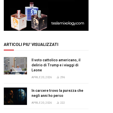
ARTICOLI PIU' VISUALIZZATI
Il voto cattolico americano, il
delirio di Trump e i viaggi di
Leone
APRILE 20, 2026
296
In carcere trovo la purezza che
negli anni ho perso
APRILE 20, 2026
222