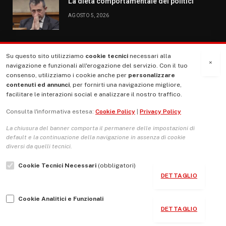
La dieta comportamentale dei politici
AGOSTO 5, 2026
Su questo sito utilizziamo
cookie tecnici
necessari alla
MENU
×
navigazione e funzionali all'erogazione del servizio. Con il tuo
consenso, utilizziamo i cookie anche per
personalizzare
contenuti ed annunci
, per fornirti una navigazione migliore,
La Nostra Storia
facilitare le interazioni social e analizzare il nostro traffico.
La governance del sito giornale TUTTI Europa ventitrenta
Consulta l'informativa estesa:
Cookie Policy
|
Privacy Policy
Comitato promotore
La chiusura del banner comporta il permanere delle impostazioni di
Le Copertine
default e la continuazione della navigazione in assenza di cookie
diversi da quelli tecnici.
L’Associazione
Cookie Tecnici Necessari
(obbligatori)
Indirizzo Socio Politico Culturale
DETTAGLIO
Cambio di passo
Cookie Analitici e Funzionali
Guida per le autrici e gli autori
DETTAGLIO
Contatti