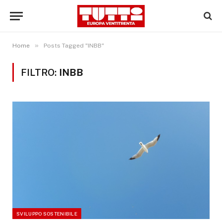
»
Home
Posts Tagged "INBB"
FILTRO:
INBB
SVILUPPO SOSTENIBILE