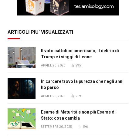
ARTICOLI PIU' VISUALIZZATI
Il voto cattolico americano, il delirio di
Trump e i viaggi di Leone
APRILE 20, 2026
295
In carcere trovo la purezza che negli anni
ho perso
APRILE 20, 2026
209
Esame di Maturità e non più Esame di
Stato: cosa cambia
SETTEMBRE 20, 2025
196