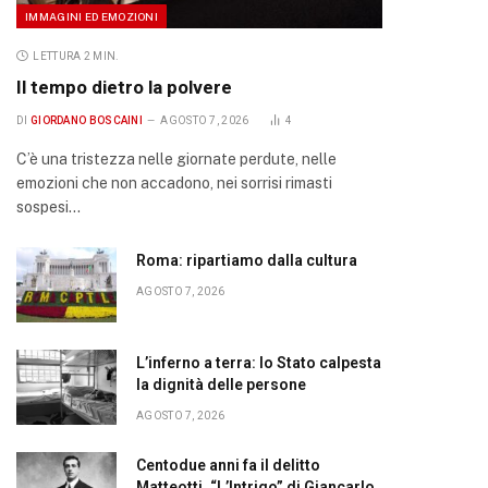
IMMAGINI ED EMOZIONI
LETTURA 2 MIN.
Il tempo dietro la polvere
DI
GIORDANO BOSCAINI
AGOSTO 7, 2026
4
C’è una tristezza nelle giornate perdute, nelle
emozioni che non accadono, nei sorrisi rimasti
sospesi…
Roma: ripartiamo dalla cultura
AGOSTO 7, 2026
L’inferno a terra: lo Stato calpesta
la dignità delle persone
AGOSTO 7, 2026
Centodue anni fa il delitto
Matteotti. “L’Intrigo” di Giancarlo