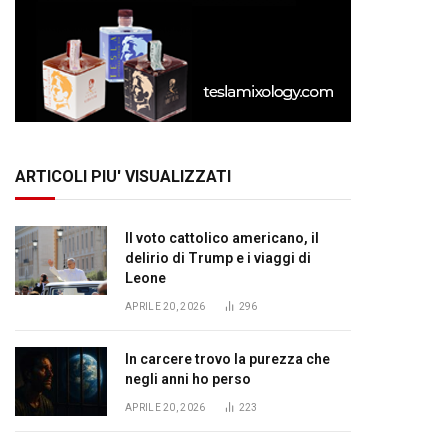
ARTICOLI PIU' VISUALIZZATI
Il voto cattolico americano, il
delirio di Trump e i viaggi di
Leone
APRILE 20, 2026
296
In carcere trovo la purezza che
negli anni ho perso
APRILE 20, 2026
223