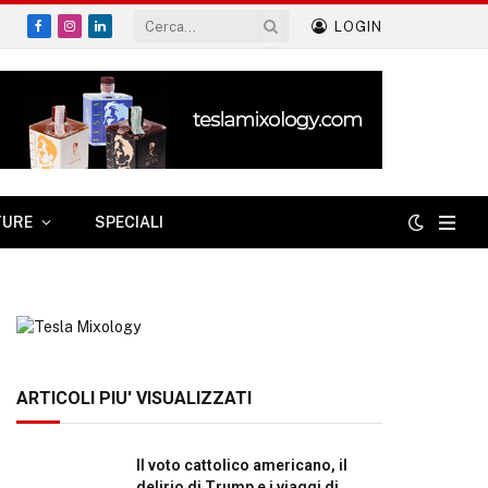
LOGIN
Facebook
Instagram
LinkedIn
TURE
SPECIALI
ARTICOLI PIU' VISUALIZZATI
Il voto cattolico americano, il
delirio di Trump e i viaggi di