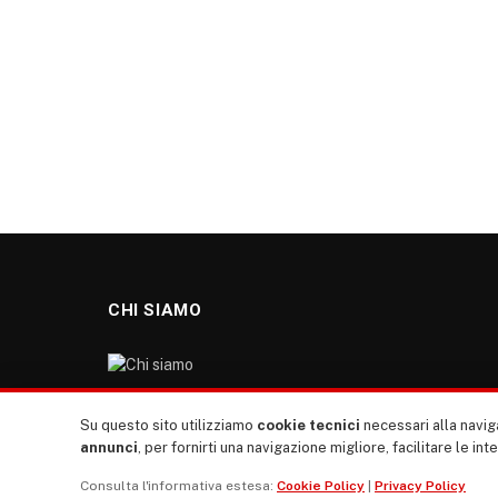
CHI SIAMO
“TUTTI europa ventitrenta” non nasce dal nulla. Il
Su questo sito utilizziamo
cookie tecnici
necessari alla naviga
nostro sito giornale è l’erede di “TUTTI”: giornale
annunci
, per fornirti una navigazione migliore, facilitare le int
giovanile europeista terzomondista indipendente degli
Consulta l'informativa estesa:
Cookie Policy
|
Privacy Policy
anni ‘70, “rete”, diremmo oggi, dei direttori dei giornali