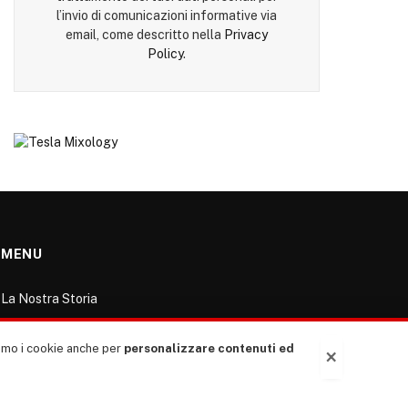
l’invio di comunicazioni informative via
email, come descritto nella
Privacy
Policy
.
MENU
La Nostra Storia
La governance del sito giornale TUTTI Europa
ventitrenta
ziamo i cookie anche per
personalizzare contenuti ed
×
Comitato promotore
Le Copertine