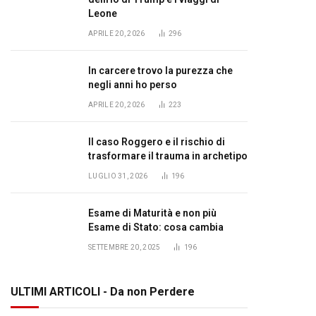
Leone
APRILE 20, 2026
296
In carcere trovo la purezza che
negli anni ho perso
APRILE 20, 2026
223
Il caso Roggero e il rischio di
trasformare il trauma in archetipo
LUGLIO 31, 2026
196
Esame di Maturità e non più
Esame di Stato: cosa cambia
SETTEMBRE 20, 2025
196
ULTIMI ARTICOLI - Da non Perdere