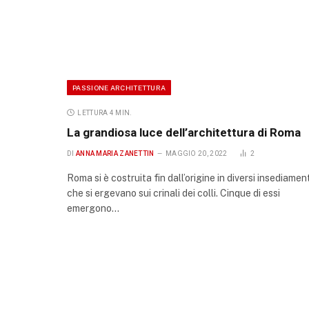
PASSIONE ARCHITETTURA
LETTURA 4 MIN.
La grandiosa luce dell’architettura di Roma
DI
ANNA MARIA ZANETTIN
MAGGIO 20, 2022
2
Roma si è costruita fin dall’origine in diversi insediamen
che si ergevano sui crinali dei colli. Cinque di essi
emergono…