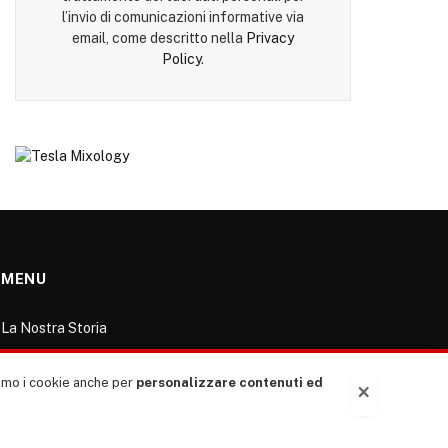
l’invio di comunicazioni informative via
email, come descritto nella
Privacy
Policy
.
MENU
La Nostra Storia
La governance del sito giornale TUTTI Europa
ventitrenta
ziamo i cookie anche per
personalizzare contenuti ed
×
Comitato promotore
Le Copertine