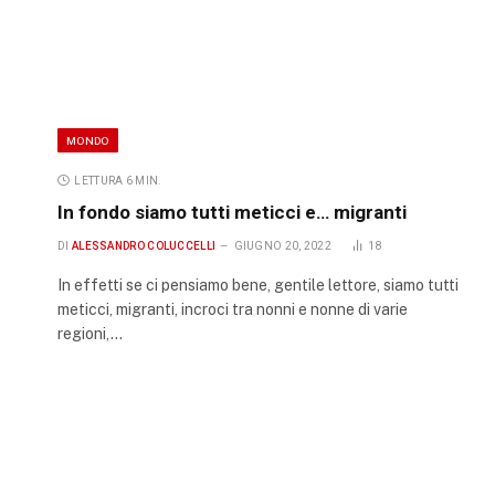
MONDO
LETTURA 6 MIN.
In fondo siamo tutti meticci e… migranti
DI
ALESSANDRO COLUCCELLI
GIUGNO 20, 2022
18
In effetti se ci pensiamo bene, gentile lettore, siamo tutti
meticci, migranti, incroci tra nonni e nonne di varie
regioni,…