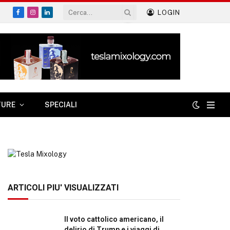
LOGIN
Facebook
Instagram
LinkedIn
TURE
SPECIALI
ARTICOLI PIU' VISUALIZZATI
Il voto cattolico americano, il
delirio di Trump e i viaggi di