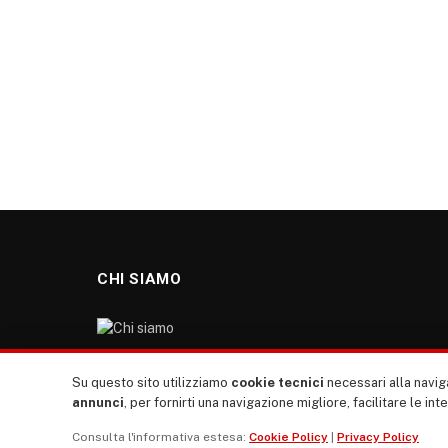
CHI SIAMO
“TUTTI europa ventitrenta” non nasce dal nulla. Il
Su questo sito utilizziamo
cookie tecnici
necessari alla naviga
nostro sito giornale è l’erede di “TUTTI”: giornale
annunci
, per fornirti una navigazione migliore, facilitare le int
giovanile europeista terzomondista indipendente degli
Consulta l'informativa estesa:
Cookie Policy
|
Privacy Policy
anni ‘70, “rete”, diremmo oggi, dei direttori dei giornali