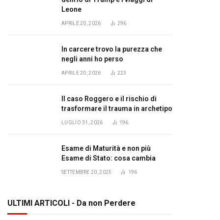
Leone
APRILE 20, 2026
296
In carcere trovo la purezza che
negli anni ho perso
APRILE 20, 2026
223
Il caso Roggero e il rischio di
trasformare il trauma in archetipo
LUGLIO 31, 2026
196
Esame di Maturità e non più
Esame di Stato: cosa cambia
SETTEMBRE 20, 2025
196
ULTIMI ARTICOLI - Da non Perdere