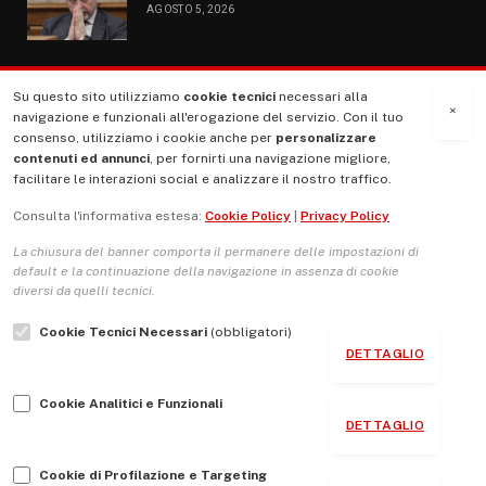
AGOSTO 5, 2026
Su questo sito utilizziamo
cookie tecnici
necessari alla
MENU
×
navigazione e funzionali all'erogazione del servizio. Con il tuo
consenso, utilizziamo i cookie anche per
personalizzare
contenuti ed annunci
, per fornirti una navigazione migliore,
La Nostra Storia
facilitare le interazioni social e analizzare il nostro traffico.
La governance del sito giornale TUTTI Europa ventitrenta
Consulta l'informativa estesa:
Cookie Policy
|
Privacy Policy
Comitato promotore
La chiusura del banner comporta il permanere delle impostazioni di
Le Copertine
default e la continuazione della navigazione in assenza di cookie
diversi da quelli tecnici.
L’Associazione
Cookie Tecnici Necessari
(obbligatori)
Indirizzo Socio Politico Culturale
DETTAGLIO
Cambio di passo
Cookie Analitici e Funzionali
Guida per le autrici e gli autori
DETTAGLIO
Contatti
Cookie di Profilazione e Targeting