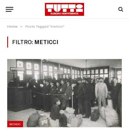
»
Home
Posts Tagged "meticci"
FILTRO:
METICCI
MONDO