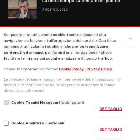
La dieta comportamentale dei politici
AGOSTO 5, 2026
Su questo sito utilizziamo
cookie tecnici
necessari alla
MENU
×
navigazione e funzionali all'erogazione del servizio. Con il tuo
consenso, utilizziamo i cookie anche per
personalizzare
contenuti ed annunci
, per fornirti una navigazione migliore,
La Nostra Storia
facilitare le interazioni social e analizzare il nostro traffico.
La governance del sito giornale TUTTI Europa ventitrenta
Consulta l'informativa estesa:
Cookie Policy
|
Privacy Policy
Comitato promotore
La chiusura del banner comporta il permanere delle impostazioni di
Le Copertine
default e la continuazione della navigazione in assenza di cookie
diversi da quelli tecnici.
L’Associazione
Cookie Tecnici Necessari
(obbligatori)
Indirizzo Socio Politico Culturale
DETTAGLIO
Cambio di passo
Cookie Analitici e Funzionali
Guida per le autrici e gli autori
DETTAGLIO
Contatti