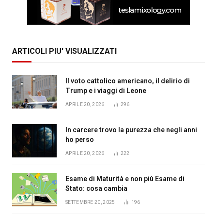
ARTICOLI PIU' VISUALIZZATI
Il voto cattolico americano, il delirio di
Trump e i viaggi di Leone
APRILE 20, 2026
296
In carcere trovo la purezza che negli anni
ho perso
APRILE 20, 2026
222
Esame di Maturità e non più Esame di
Stato: cosa cambia
SETTEMBRE 20, 2025
196