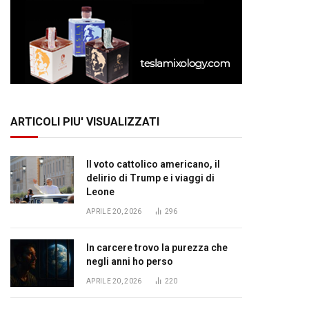
ARTICOLI PIU' VISUALIZZATI
Il voto cattolico americano, il
delirio di Trump e i viaggi di
Leone
APRILE 20, 2026
296
In carcere trovo la purezza che
negli anni ho perso
APRILE 20, 2026
220