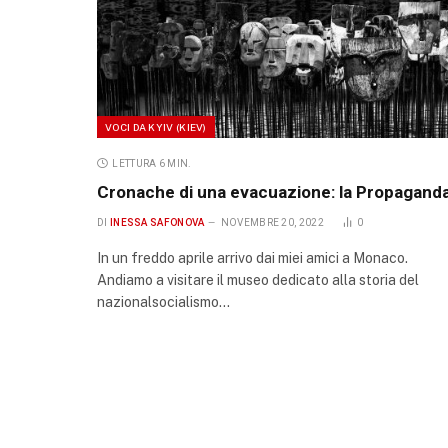
VOCI DA KYIV (KIEV)
LETTURA 6 MIN.
Cronache di una evacuazione: la Propagand
DI
INESSA SAFONOVA
NOVEMBRE 20, 2022
0
In un freddo aprile arrivo dai miei amici a Monaco.
Andiamo a visitare il museo dedicato alla storia del
nazionalsocialismo…