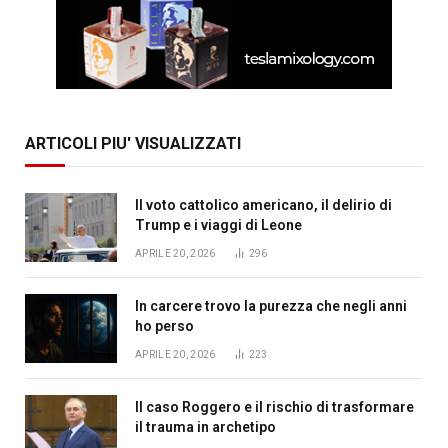
ARTICOLI PIU' VISUALIZZATI
Il voto cattolico americano, il delirio di
Trump e i viaggi di Leone
APRILE 20, 2026
296
In carcere trovo la purezza che negli anni
ho perso
APRILE 20, 2026
223
Il caso Roggero e il rischio di trasformare
il trauma in archetipo