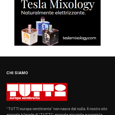
CHI SIAMO
“TUTTI europa ventitrenta” non nasce dal nulla. Il nostro sito
giornale è l’erede di “TUTTI”: giornale giovanile europeista