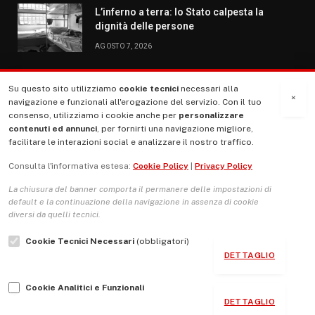
L’inferno a terra: lo Stato calpesta la
dignità delle persone
AGOSTO 7, 2026
Su questo sito utilizziamo
cookie tecnici
necessari alla
MENU
×
navigazione e funzionali all'erogazione del servizio. Con il tuo
consenso, utilizziamo i cookie anche per
personalizzare
contenuti ed annunci
, per fornirti una navigazione migliore,
La Nostra Storia
facilitare le interazioni social e analizzare il nostro traffico.
La governance del sito giornale TUTTI Europa ventitrenta
Consulta l'informativa estesa:
Cookie Policy
|
Privacy Policy
Comitato promotore
La chiusura del banner comporta il permanere delle impostazioni di
Le Copertine
default e la continuazione della navigazione in assenza di cookie
diversi da quelli tecnici.
L’Associazione
Cookie Tecnici Necessari
(obbligatori)
Indirizzo Socio Politico Culturale
DETTAGLIO
Cambio di passo
Cookie Analitici e Funzionali
Guida per le autrici e gli autori
DETTAGLIO
Contatti