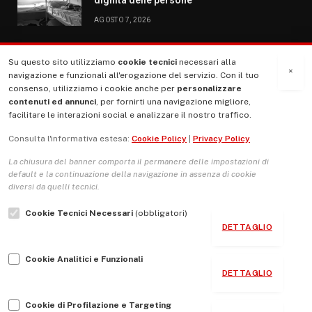
AGOSTO 7, 2026
Su questo sito utilizziamo
cookie tecnici
necessari alla
MENU
×
navigazione e funzionali all'erogazione del servizio. Con il tuo
consenso, utilizziamo i cookie anche per
personalizzare
contenuti ed annunci
, per fornirti una navigazione migliore,
La Nostra Storia
facilitare le interazioni social e analizzare il nostro traffico.
La governance del sito giornale TUTTI Europa ventitrenta
Consulta l'informativa estesa:
Cookie Policy
|
Privacy Policy
Comitato promotore
La chiusura del banner comporta il permanere delle impostazioni di
Le Copertine
default e la continuazione della navigazione in assenza di cookie
diversi da quelli tecnici.
L’Associazione
Cookie Tecnici Necessari
(obbligatori)
Indirizzo Socio Politico Culturale
DETTAGLIO
Cambio di passo
Cookie Analitici e Funzionali
Guida per le autrici e gli autori
DETTAGLIO
Contatti
Cookie di Profilazione e Targeting