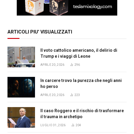
ARTICOLI PIU' VISUALIZZATI
Il voto cattolico americano, il delirio di
Trump e i viaggi di Leone
APRILE 20, 2026
296
In carcere trovo la purezza che negli anni
ho perso
APRILE 20, 2026
223
Il caso Roggero e il rischio di trasformare
il trauma in archetipo
LUGLIO 31, 2026
204