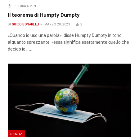
LETTURA 6 MIN.
Il teorema di Humpty Dumpty
DI
GUIDO BONARELLI
MARZO 20, 2023
2
«Quando io uso una parola», disse Humpty Dumpty in tono
alquanto sprezzante, «essa significa esattamente quello che
decido io ……
SANITÀ